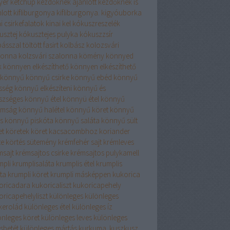
yér
ketchup
kezdőknek ajánlott
kezdőknek is
lott
kifliburgonya
kifliburgonya.
kigyóuborka
i csirkefalatok
kinai kel
kókuszreszelék
usztej
kókusztejes pulyka
kókuszzsír
ásszal töltött fasirt
kolbász
kolozsvári
lonna
kolzsvári szalonna
kömény
könnyed
k
könnyen elkészíthető
könnyen elkészíthető
könnyű
könnyű csirke
könnyű ebéd
könnyű
sség
könnyű elkészíteni
könnyű és
szséges
könnyű étel
könnyü étel
könnyű
omság
könnyű halétel
könnyű köret
könnyű
s
könnyű piskóta
könnyű saláta
könnyű sült
et
köretek
köret kacsacombhoz
koriander
te
körtés sütemény
krémfehér sajt
krémleves
msajt
krémsajtos csirke
krémsajtos pulykamell
mpli
krumplisaláta
krumplis étel
krumplis
ta
krumpli köret
krumpli másképpen
kukorica
oricadara
kukoricaliszt
kukoricapehely
oricapehelyliszt
különleges
különleges
rkerolád
különleges étel
különleges íz
önleges köret
különleges leves
különleges
sbetét
különleges mártás
kurkuma.
kuszkusz