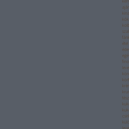
ken
aján
kina
kók
kolb
sza
fán
étel
éde
egé
fin
leve
kör
kör
kré
kru
tész
kuk
kuk
csi
kül
leve