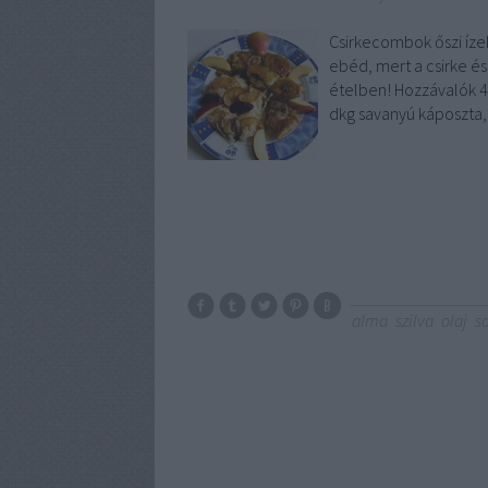
Csirkecombok őszi íze
ebéd, mert a csirke és
ételben! Hozzávalók 4 
dkg savanyú káposzta
alma
szilva
olaj
s