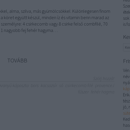
Sze
kkel, alma, szilva, más gyümölcsökkel. Különlegesen finom
étel
 a köret együtt készül, minden íz és vitamin benn marad az
sok
személyre: 4 csirkecomb vagy 8 csirke felső combfilé, 70
is f
, 1 nagyobb fej fehér hagyma…
Ke
TOVÁBB
Fri
Vén
név
Szólj hozzá!
nyá
avanyú káposzta
bors
kacsazsír
só
csirkecomb filé
provence.i
káp
fűszer
fehér hagma
Erik
tés
jó, 
süt
Ked
has