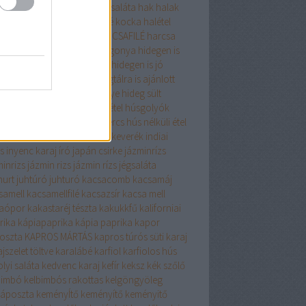
gyma
hagymaleves
hagymasaláta
hak
halak
zerkeverék
halászlé
halászlé kocka
halétel
zelet
harcsa
harcsafilé
HARCSAFILÉ
harcsa
 zöldséggel
Hasselbach burgonya
hidegen is
om
hidegen is fogyasztható
hidegen is jó
gen is kiváló
hidegtál
hidegtálra is ajánlott
gtálra kiváló
hideg pecsenye
hideg sült
alája só
holland csirke
húsétel
húsgolyók
leves
húsos tekercs
hústekercs
hús nélküli étel
 nélkül finomat
indiai fűszerkeverék
indiai
s
inyenc karaj
író
japán csirke
jázminrízs
minrizs
jázmin rizs
jázmin rízs
jégsaláta
hurt
juhtúró
juhturó
kacsacomb
kacsamáj
samell
kacsamellfilé
kacsazsír
kacsa mell
aópor
kakastaréj tészta
kakukkfű
kaliforniai
rika
kápiapaprika
kápia paprika
kapor
oszta
KAPROS MÁRTÁS
kapros túrós süti
karaj
jszelet töltve
karalábé
karfiol
karfiolos hús
lyi saláta
kedvenc karaj
kefír
keksz
kék szőlő
bimbó
kelbimbós rakottas
kelgöngyöleg
káposzta
keményÍtő
keményítő
keményitő