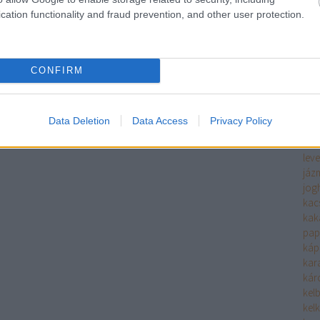
ha
cation functionality and fraud prevention, and other user protection.
fűs
hals
filé
fin
CONFIRM
hide
hide
him
Data Deletion
Data Access
Privacy Policy
hús
hús
leve
jáz
jog
kac
kak
pap
káp
kara
káro
kel
kel