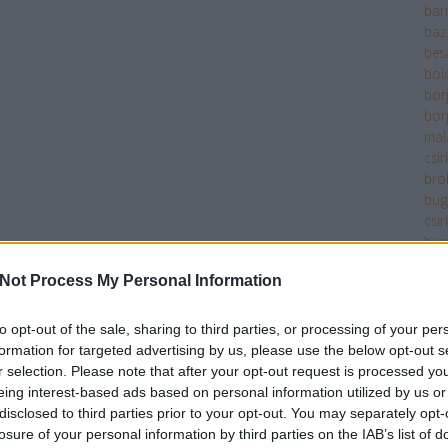
bar
baz
bes
bol
bor
bor
mala
csir
bro
bug
csir
bur
bur
Not Process My Personal Information
bur
bur
cay
to opt-out of the sale, sharing to third parties, or processing of your per
chil
formation for targeted advertising by us, please use the below opt-out s
cit
r selection. Please note that after your opt-out request is processed y
cse
eing interest-based ads based on personal information utilized by us or
filé
disclosed to third parties prior to your opt-out. You may separately opt-
csir
losure of your personal information by third parties on the IAB’s list of