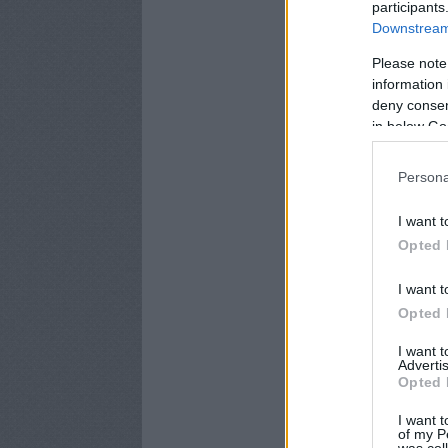
participants
Downstream 
Please note
information 
deny consent
in below Go
Persona
I want t
Opted 
I want t
Opted 
I want 
Advertis
Opted 
I want t
of my P
was col