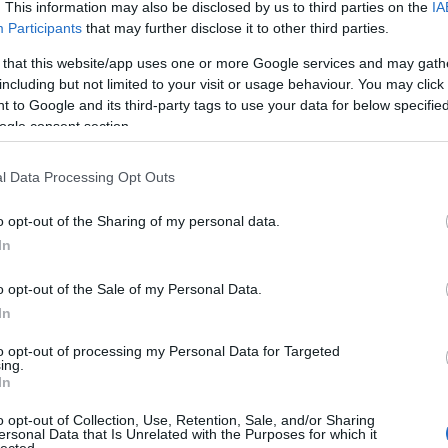
gyü
. This information may also be disclosed by us to third parties on the
IA
vaj
Participants
that may further disclose it to other third parties.
fel
 that this website/app uses one or more Google services and may gath
fűs
including but not limited to your visit or usage behaviour. You may click 
filé
 to Google and its third-party tags to use your data for below specifi
cso
ogle consent section.
süti
curr
fűs
l Data Processing Opt Outs
dar
süté
o opt-out of the Sharing of my personal data.
diós
In
dub
sajt
o opt-out of the Sale of my Personal Data.
káp
In
egé
az e
to opt-out of processing my Personal Data for Targeted
előé
ing.
pap
In
fán
o opt-out of Collection, Use, Retention, Sale, and/or Sharing
feh
ersonal Data that Is Unrelated with the Purposes for which it
káp
lected.