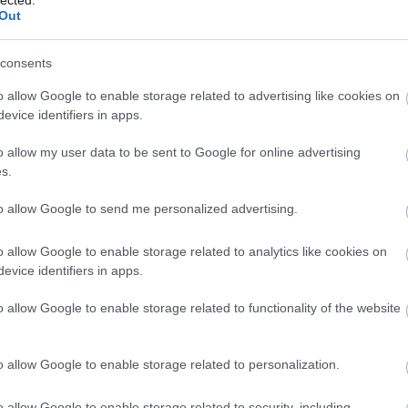
feta
Out
go
tek
consents
fok
fok
o allow Google to enable storage related to advertising like cookies on
fóli
evice identifiers in apps.
főz
füst
o allow my user data to be sent to Google for online advertising
füs
s.
fűs
fűs
to allow Google to send me personalized advertising.
fűs
ges
o allow Google to enable storage related to analytics like cookies on
gom
evice identifiers in apps.
grá
fűs
o allow Google to enable storage related to functionality of the website
pul
elké
rec
o allow Google to enable storage related to personalization.
gyü
gyü
o allow Google to enable storage related to security, including