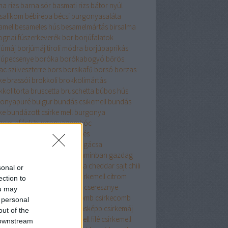
na rízs
barna sör
basmati rizs
bátor nyúl
salikom
bébirépa
bécsi burgonyasaláta
amel
besameles hús
besamelmártás
birsalma
ognai fúszerkeverék
bor
borjúfalatok
júmáj
borjúmáj tiroli módra
borjúpaprikás
júpecsenye
boróka
borókabogyó
bőrös
c szilveszterre
bors
borsikafű
borsó
borzas
ke
brassói
brokkoli
brokkolimártás
kkolitorta
bruscetta
bruschetta
búbos hús
onyapüré
bulgur
bundás csikemell
bundás
ke
bundázott csirke mell
burgonya
gonyafánk
burgonyagombóc
gonyagyűrű
burgonyakerités
gonyaköpeny
burgonyapogácsa
gonyapüré
búzadara
B vitaminban gazdag
enne bors
cékla
cézár saláta
cheddar sajt
chili
sonal or
i paprika
cigánypecsenye
cirkemell
citrom
ection to
romhéj
citromlé
csabai karaj
cseresznye
ou may
resznyés süti
csirke
csirkecomb
csirkecomb
 personal
csirkecomfilé
csirkeleves másképp
csirkemáj
out of the
kemell
csirkemellfilé
csirkemell filé
csirkemell
 downstream