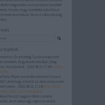
retném megmutatni a konyhámban készített
eimet, hiszem, hogy szeretettel sütve-főzve
 örömet okozhatunk. No és a változatosság
ontos.
resés
ss topikok
 motoros:
Én ezt eddig "Lucskos káposzta"
en ismertem, és gyakorta készítjük, főleg
ron. Kis különbsé...
(
2022.08.23. 17:43
)
Juhász
oszta
a Fluke:
Milyen sorrendbe nkevered össze a
ztát? Lehet hogy a liszt és az alma aránya nem
mert nekem...
(
2022.08.22. 17:14
)
Nyári almás
emény bátor nyúl konyhájából.
élyes Paraszt:
nagyon ritkán csinálok
onlót, de én akkor egy nejlonzacskóba