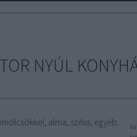
TOR NYÚL KONYH
mölcsökkel, alma, szilva, egyéb.
Bá
Ked