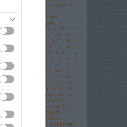
sajt
finomliszt
finom ebéd
finom főzelék
finom
mbóc
finom panir
finom sütemény
finom
ercs
fodros kocka
főétel
fokhagma
hagyma
fokhagyma.
fokhagymapor
hagymás
fokhagymás tej
fóliában sült csirke
ás csirke
főtt hús
főtt hús másképp
főtt tojás
elék
fpkhagyma
friss fűszerek
füstölt comb
ölt hús
füstölt karaj
füstölt kolbász
füstölt sajt
tölt sonka
füstölt sonka vagy karaj
füstölt tarja
zeres burgonya
fűszeres csirke
fűszeres karaj
zeres krumpli
fűszeres liszt
fűszeres mártás
zerkeverék
fűszersó
galuska
garnéla
ztenyés finomság
gesztenyés golyó
gomba
bapaprikás
göngyölt karaj
görög joghurt
nátalma
grana padanó sajt
grill fúszer
grill
zerkeverék
gyalult tök
gyömbér
gyömbéres
yka
gyömbérlekvár
gyömbérpor
gyorsan
szíthető
gyorsan elkészül
gyors étel
gyors
ept
gyros fűszerkeverék
gyufatészta
mölcsös csirke
gyümölcsös csirkemell
mölcsös muffin
gyümölcsös recept
habtejszin