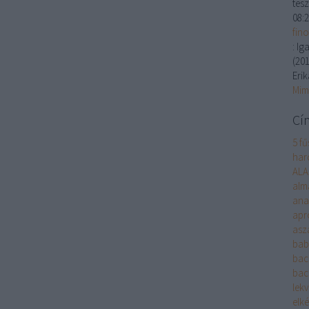
tesz
08:
fin
:
Iga
(
201
Erik
Mim
Cí
5 fű
harc
ALA
alm
ana
apr
asza
bab
bac
bac
lek
elké