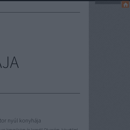
ÁJA
tor nyúl konyhája
ves Ismerősöm és leendő Olvasóm, követőm!