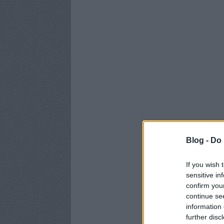
Blog -
Do 
If you wish 
sensitive in
confirm you
continue se
information 
further disc