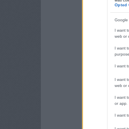
Opted 
Google 
I want t
web or d
I want t
purpose
I want 
I want t
web or d
I want t
or app.
I want t
I want t