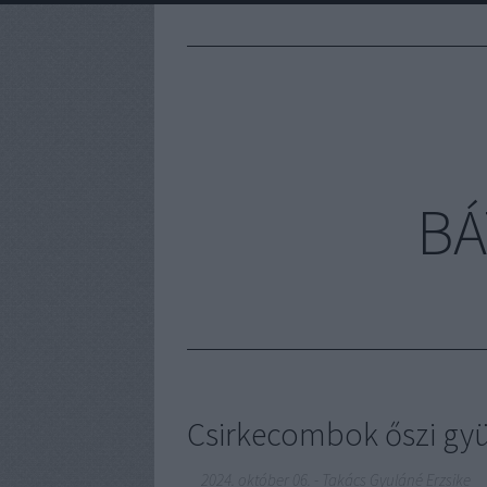
BÁ
Csirkecombok őszi gyü
2024. október 06.
-
Takács Gyuláné Erzsike