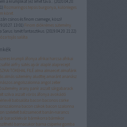
em a krumplikat (ez lehet tava...
(
2020.04.20.
21
)
Rozmaringos tepsis burgonya, különleges
om köret.
zán csinos és finom csemege, köszi!
9.10.27. 13:01
)
Finom diókrémes sütemény.
a Sarus:
Ismét fantasztikus.
(
2019.04.20. 21:22
)
óza tojás saláta.
mkék
szeres krumpli
áfonya
afrikai harcsa
afrikai
safilé
airfry sütés
ajvár
alaplé
alaprecept
SZKAI TŐKEHAL FILÉ
alma
almaecet
almafánk
ás
almás sütemény
aludttej
amaránt
ananász
nászos
angolszalonna
angol zeller
ósütemény
arany panír
aszalt sárgabarack
lt szilva
aszalt vörös áfonya
avokádó
érlevél
babsaláta
bacon
baconos csirke
onszalonna
bacon csikok
bacon szalonna
on szeletelt
balzsamecet
banán-narancs
vár
baracklekvár
bármikorra
bármikor
szíthető
barnacukor
barna csiperke gomba