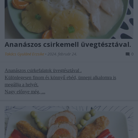
Ananászos csirkemell üvegtésztával.
Takács Gyuláné Erzsike
•
2024. február 24.
0
Ananászos
csirkefalatok üvegtésztával
.
Különlegesen finom és könnyű ebéd, ünnepi alkalomra is
megállja a helyét.
Nagy előnye még, ...