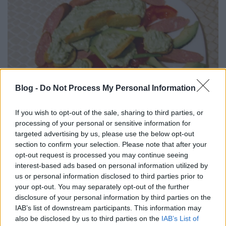
Blog -
Do Not Process My Personal Information
If you wish to opt-out of the sale, sharing to third parties, or
processing of your personal or sensitive information for
targeted advertising by us, please use the below opt-out
section to confirm your selection. Please note that after your
Avokádós virslis falatok.
opt-out request is processed you may continue seeing
Takács Gyuláné Erzsike
•
2024. május 09.
0
interest-based ads based on personal information utilized by
us or personal information disclosed to third parties prior to
your opt-out. You may separately opt-out of the further
Könnyen elkészíthető, igaz
án
finom
reggeli vagy
disclosure of your personal information by third parties on the
vacsora.
Önállóan is pompás,
de
gazdagíthatjuk
IAB’s list of downstream participants. This information may
még
sajttal, főtt tojással
.
also be disclosed by us to third parties on the
IAB’s List of
Hozzávalók
3
...