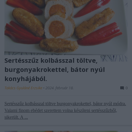
Sertésszűz kolbásszal töltve,
burgonyakrokettel, bátor nyúl
konyhájából.
Takács Gyuláné Erzsike
•
2024. február 18.
0
Sertésszűz kolbásszal töltve burgonyakrokettel, bátor nyúl módra.
Valami finom ebédet szerettem volna készíteni sertésszűzből,
sikerült. A ...