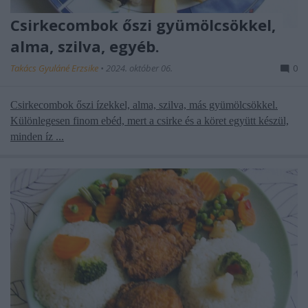
Csirkecombok őszi gyümölcsökkel,
alma, szilva, egyéb.
Takács Gyuláné Erzsike
•
2024. október 06.
0
Csirkecombok őszi ízekkel, alma, szilva, más gyümölcsökkel.
Különlegesen finom ebéd, mert a csirke és a köret együtt készül,
minden íz ...