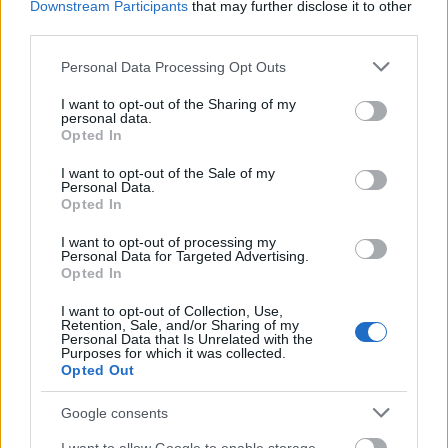
Downstream Participants
that may further disclose it to other
third parties.
Please note that this website/app uses one or more Google
Personal Data Processing Opt Outs
services and may gather and store information including but
not limited to your visit or usage behaviour. You may click to
I want to opt-out of the Sharing of my
personal data.
grant or deny consent to Google and its third-party tags to
Opted In
use your data for below specified purposes in below Google
consent section.
I want to opt-out of the Sale of my
Personal Data.
Opted In
I want to opt-out of processing my
Personal Data for Targeted Advertising.
Opted In
I want to opt-out of Collection, Use,
Retention, Sale, and/or Sharing of my
Personal Data that Is Unrelated with the
Sajtkrémleves fokhagymásan,
Purposes for which it was collected.
Opted Out
tejszínnel.
Google consents
Takács Gyuláné Erzsike
•
2024. április 16.
0