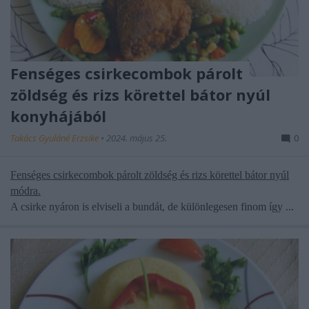
Fenséges csirkecombok párolt
zöldség és rizs körettel bátor nyúl
konyhájából
Takács Gyuláné Erzsike
•
2024. május 25.
0
Fenséges csirkecombok párolt zöldség és rizs körettel bátor nyúl
módra.
A csirke nyáron is elviseli a bundát, de különlegesen finom így ...