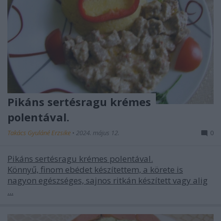
Pikáns sertésragu krémes
polentával.
Takács Gyuláné Erzsike
•
2024. május 12.
0
Pikáns sertésragu krémes polentával.
Könnyű, finom ebédet készítettem, a körete is
nagyon egészséges, sajnos ritkán készített vagy alig
...