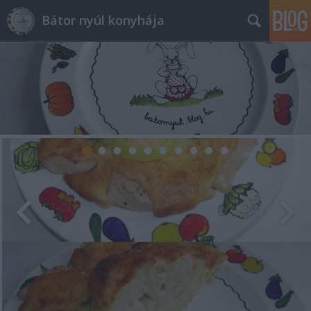
Bátor nyúl konyhája