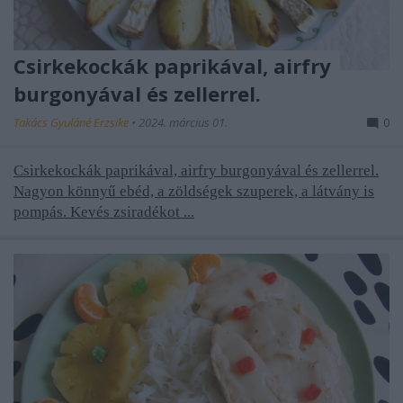
Csirkekockák paprikával, airfry
burgonyával és zellerrel.
Takács Gyuláné Erzsike
•
2024. március 01.
0
Csirkekockák paprikával, airfry burgonyával és zellerrel.
Nagyon könnyű ebéd, a zöldségek szuperek, a látvány is
pompás. Kevés zsiradékot ...