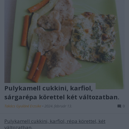
Pulykamell cukkini, karfiol,
sárgarépa körettel két változatban.
Takács Gyuláné Erzsike
•
2024. február 13.
0
Pulykamell cukkini, karfiol, répa körettel, két
változatban.