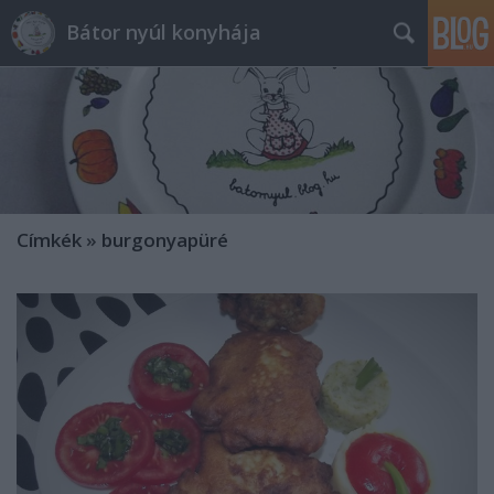
Bátor nyúl konyhája
Címkék
»
burgonyapüré