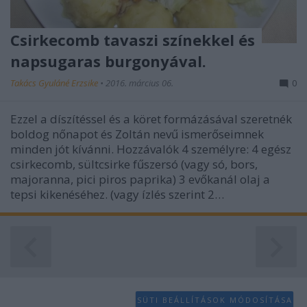
Csirkecomb tavaszi színekkel és
napsugaras burgonyával.
Takács Gyuláné Erzsike
•
2016. március 06.
0
Ezzel a díszítéssel és a köret formázásával szeretnék
boldog nőnapot és Zoltán nevű ismerőseimnek
minden jót kívánni. Hozzávalók 4 személyre: 4 egész
csirkecomb, sültcsirke fűszersó (vagy só, bors,
majoranna, pici piros paprika) 3 evőkanál olaj a
tepsi kikenéséhez. (vagy ízlés szerint 2…
SÜTI BEÁLLÍTÁSOK MÓDOSÍTÁSA