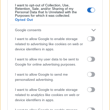
évben kaphatóak a szárított gyümölcsök, így az év
I want to opt-out of Collection, Use,
bármely…
Retention, Sale, and/or Sharing of my
Personal Data that Is Unrelated with the
Purposes for which it was collected.
Opted Out
Google consents
I want to allow Google to enable storage
related to advertising like cookies on web or
device identifiers in apps.
I want to allow my user data to be sent to
Google for online advertising purposes.
I want to allow Google to send me
personalized advertising.
I want to allow Google to enable storage
Töltött csirkecomb színes pürével.
related to analytics like cookies on web or
device identifiers in apps.
Takács Gyuláné Erzsike
•
2016. október 20.
0
I want to allow Google to enable storage