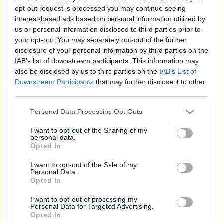
opt-out request is processed you may continue seeing
interest-based ads based on personal information utilized by
us or personal information disclosed to third parties prior to
your opt-out. You may separately opt-out of the further
disclosure of your personal information by third parties on the
IAB’s list of downstream participants. This information may
also be disclosed by us to third parties on the
IAB’s List of
Downstream Participants
that may further disclose it to other
third parties.
Please note that this website/app uses one or more Google
Csirkemell aszalt gyümölcsökkel
Personal Data Processing Opt Outs
services and may gather and store information including but
töltve.
not limited to your visit or usage behaviour. You may click to
I want to opt-out of the Sharing of my
personal data.
grant or deny consent to Google and its third-party tags to
Takács Gyuláné Erzsike
•
2018. február 23.
0
Opted In
use your data for below specified purposes in below Google
consent section.
I want to opt-out of the Sale of my
Csirkemell aszalt gyümölcsökkel töltve. Nagyon
Personal Data.
Opted In
finom, könnyű, hétvégi ebéd. Visszahozza a nyár és
ősz ízeit, hisz az aszalt gyümölcsökben minden
I want to opt-out of processing my
vitamin és íz bennmarad. Bármilyen más
Personal Data for Targeted Advertising.
gyümölccsel készíthető, és mivel a boltokban egész
Opted In