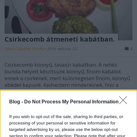
Csirkecomb átmeneti kabátban.
Takács Gyuláné Erzsike
•
2019. március 21.
0
Csirkecomb könnyű, tavaszi kabátban. A nehéz
bunda helyett készítsünk könnyű, finom kabátot
ennek a csirkének, mert különlegesen finom, könnyű
ebédet kapunk. Kedveztem mindenkinek, hisz a
rizsliszt gluténmentes, a köretek is igazodtak bárki
ízléséhez. Csirkemellből is tökéletes recept.…
Blog -
Do Not Process My Personal Information
If you wish to opt-out of the sale, sharing to third parties, or
processing of your personal or sensitive information for
targeted advertising by us, please use the below opt-out
section to confirm your selection. Please note that after your