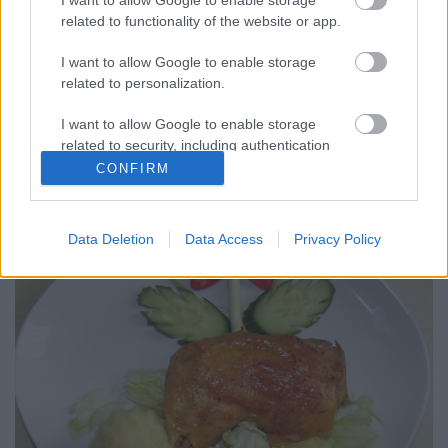
Töltött csirkecomb színes pürével Hozzávalók:
related to functionality of the website or app.
Személyenként 1 egész csirkecomb vagy 2
felsőcomb, 4 csirkemáj, vagy izlés szerint15 dkg
I want to allow Google to enable storage
gomba hagymán párolva, 2 zsemle, 1 kis fej
related to personalization.
hagyma, 2 gerezd fokhagyma, (só, bors, majoranna,
I want to allow Google to enable storage
petrezselyemzöld) vagy kész sültcsirke fűszerkeverék
related to security, including authentication
zsir…
functionality and fraud prevention, and other
CONFIRM
user protection.
Data Deletion
Data Access
Privacy Policy