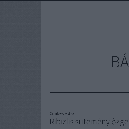
BÁ
Címkék
»
dió
Ribizlis sütemény őzg