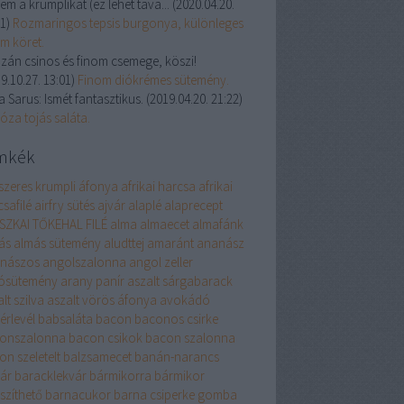
em a krumplikat (ez lehet tava...
(
2020.04.20.
21
)
Rozmaringos tepsis burgonya, különleges
om köret.
zán csinos és finom csemege, köszi!
9.10.27. 13:01
)
Finom diókrémes sütemény.
a Sarus:
Ismét fantasztikus.
(
2019.04.20. 21:22
)
óza tojás saláta.
mkék
szeres krumpli
áfonya
afrikai harcsa
afrikai
safilé
airfry sütés
ajvár
alaplé
alaprecept
SZKAI TŐKEHAL FILÉ
alma
almaecet
almafánk
ás
almás sütemény
aludttej
amaránt
ananász
nászos
angolszalonna
angol zeller
ósütemény
arany panír
aszalt sárgabarack
lt szilva
aszalt vörös áfonya
avokádó
érlevél
babsaláta
bacon
baconos csirke
onszalonna
bacon csikok
bacon szalonna
on szeletelt
balzsamecet
banán-narancs
vár
baracklekvár
bármikorra
bármikor
szíthető
barnacukor
barna csiperke gomba