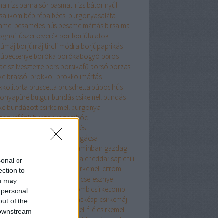
na rízs
barna sör
basmati rizs
bátor nyúl
salikom
bébirépa
bécsi burgonyasaláta
amel
besameles hús
besamelmártás
birsalma
ognai fúszerkeverék
bor
borjúfalatok
júmáj
borjúmáj tiroli módra
borjúpaprikás
júpecsenye
boróka
borókabogyó
bőrös
c szilveszterre
bors
borsikafű
borsó
borzas
ke
brassói
brokkoli
brokkolimártás
kkolitorta
bruscetta
bruschetta
búbos hús
onyapüré
bulgur
bundás csikemell
bundás
ke
bundázott csirke mell
burgonya
gonyafánk
burgonyagombóc
gonyagyűrű
burgonyakerités
gonyaköpeny
burgonyapogácsa
gonyapüré
búzadara
B vitaminban gazdag
enne bors
cékla
cézár saláta
cheddar sajt
chili
sonal or
i paprika
cigánypecsenye
cirkemell
citrom
ection to
romhéj
citromlé
csabai karaj
cseresznye
ou may
resznyés süti
csirke
csirkecomb
csirkecomb
 personal
csirkecomfilé
csirkeleves másképp
csirkemáj
out of the
kemell
csirkemellfilé
csirkemell filé
csirkemell
 downstream