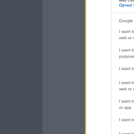
Opted 
Google 
I want t
web or d
I want t
purpose
I want 
I want t
web or d
I want t
or app.
I want t
I want t