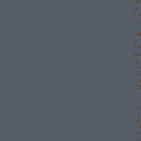
ken
aján
kina
kók
kolb
sza
fán
étel
éde
egé
fin
leve
kör
kör
kré
kru
tész
kuk
kuk
csi
kül
leve