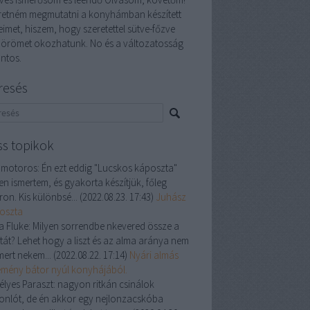
retném megmutatni a konyhámban készített
eimet, hiszem, hogy szeretettel sütve-főzve
 örömet okozhatunk. No és a változatosság
ontos.
resés
ss topikok
 motoros:
Én ezt eddig "Lucskos káposzta"
en ismertem, és gyakorta készítjük, főleg
ron. Kis különbsé...
(
2022.08.23. 17:43
)
Juhász
oszta
a Fluke:
Milyen sorrendbe nkevered össze a
ztát? Lehet hogy a liszt és az alma aránya nem
mert nekem...
(
2022.08.22. 17:14
)
Nyári almás
emény bátor nyúl konyhájából.
élyes Paraszt:
nagyon ritkán csinálok
onlót, de én akkor egy nejlonzacskóba