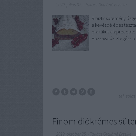
2020. július 07.
-
Takács Gyuláné Erzsike
Ribizlis sütemény őzg
a kevésbé édes tészták
praktikus alapreceptet
Hozzávalók: 3 egész t
tej
tojás
Finom diókrémes süte
2019. október 25.
-
Takács Gyuláné Erzsike