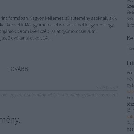
Sze
étel
erinc formában. Nagyon kellemes ízű sütemény azoknak, akik
sok
at kedvelik. Más gyümölccsel is elkészíthetik, így most egy
is f
 ajánlok. Öröm ilyen szép, saját gyümölccsel sütni.
Ke
ojás, 2 evőkanál cukor, 14…
Fri
TOVÁBB
Vén
név
nyá
Szólj hozzá!
káp
dió
egyszerű sütemény
ribizlis sütemény
gyümölcsös recept
Erik
tés
jó, 
mény.
süt
Ked
has