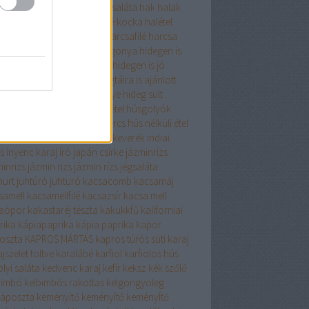
gyma
hagymaleves
hagymasaláta
hak
halak
zerkeverék
halászlé
halászlé kocka
halétel
zelet
harcsa
HARCSAFILÉ
harcsafilé
harcsa
 zöldséggel
Hasselbach burgonya
hidegen is
om
hidegen is fogyasztható
hidegen is jó
gen is kiváló
hidegtál
hidegtálra is ajánlott
gtálra kiváló
hideg pecsenye
hideg sült
alája só
holland csirke
húsétel
húsgolyók
leves
húsos tekercs
hústekercs
hús nélküli étel
 nélkül finomat
indiai fűszerkeverék
indiai
s
inyenc karaj
író
japán csirke
jázminrízs
minrizs
jázmin rizs
jázmin rízs
jégsaláta
hurt
juhtúró
juhturó
kacsacomb
kacsamáj
samell
kacsamellfilé
kacsazsír
kacsa mell
aópor
kakastaréj tészta
kakukkfű
kaliforniai
rika
kápiapaprika
kápia paprika
kapor
oszta
KAPROS MÁRTÁS
kapros túrós süti
karaj
jszelet töltve
karalábé
karfiol
karfiolos hús
lyi saláta
kedvenc karaj
kefír
keksz
kék szőlő
bimbó
kelbimbós rakottas
kelgöngyöleg
káposzta
keményitő
keményítő
keményÍtő