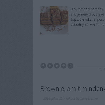
Diókrémes sütemény. N
a süteményt! Gyors és 
tojás, 6 evőkanál porcu
csipetnyi só. A krémhe
tej
Brownie, amit mindenki
2018. július 15.
-
Takács Gyuláné Erzsike