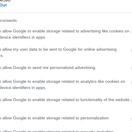
feta
Out
go
tek
consents
fok
fok
o allow Google to enable storage related to advertising like cookies on
fóli
evice identifiers in apps.
főz
füst
o allow my user data to be sent to Google for online advertising
füs
s.
fűs
fűs
to allow Google to send me personalized advertising.
fűs
ges
o allow Google to enable storage related to analytics like cookies on
gom
evice identifiers in apps.
grá
fűs
o allow Google to enable storage related to functionality of the website
pul
elké
rec
o allow Google to enable storage related to personalization.
gyü
gyü
o allow Google to enable storage related to security, including