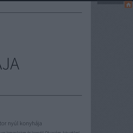
ÁJA
tor nyúl konyhája
ves Ismerősöm és leendő Olvasóm, követőm!