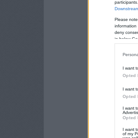
participants
Downstream 
Please note
information 
deny consent
in below Go
Persona
I want t
Opted 
I want t
Opted 
I want 
Advertis
Opted 
I want t
of my P
was col