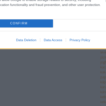
ha
cation functionality and fraud prevention, and other user protection.
fűs
hals
filé
fin
CONFIRM
hide
hide
him
Data Deletion
Data Access
Privacy Policy
hús
hús
leve
jáz
jog
kac
kak
pap
káp
kara
káro
kel
kel