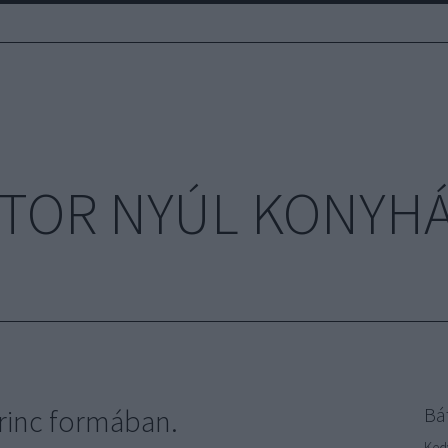
TOR NYÚL KONYH
erinc formában.
Bá
Ked