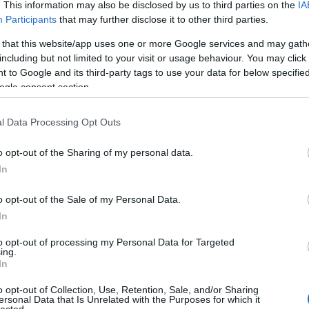
gyü
. This information may also be disclosed by us to third parties on the
IA
vaj
Participants
that may further disclose it to other third parties.
fel
 that this website/app uses one or more Google services and may gath
fűs
including but not limited to your visit or usage behaviour. You may click 
filé
 to Google and its third-party tags to use your data for below specifi
cso
ogle consent section.
süti
curr
fűs
l Data Processing Opt Outs
dar
süté
o opt-out of the Sharing of my personal data.
diós
In
dub
sajt
o opt-out of the Sale of my Personal Data.
káp
In
egé
az e
to opt-out of processing my Personal Data for Targeted
előé
ing.
pap
In
fán
o opt-out of Collection, Use, Retention, Sale, and/or Sharing
feh
ersonal Data that Is Unrelated with the Purposes for which it
káp
lected.