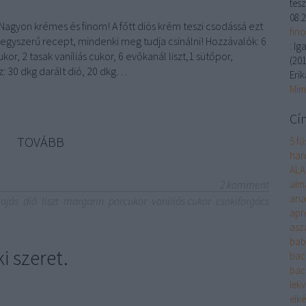
tesz
08:
agyon krémes és finom! A főtt diós krém teszi csodássá ezt
fin
egyszerű recept, mindenki meg tudja csinálni! Hozzávalók: 6
:
Iga
kor, 2 tasak vaníliás cukor, 6 evőkanál liszt,1 sütőpor,
(
201
z: 30 dkg darált dió, 20 dkg…
Erik
Mim
Cí
TOVÁBB
5 fű
harc
ALA
2
komment
alm
ana
tojás
dió
liszt
margarin
porcukor
vaniliás cukor
csokiforgács
apr
asza
bab
 szeret.
bac
bac
lek
elké