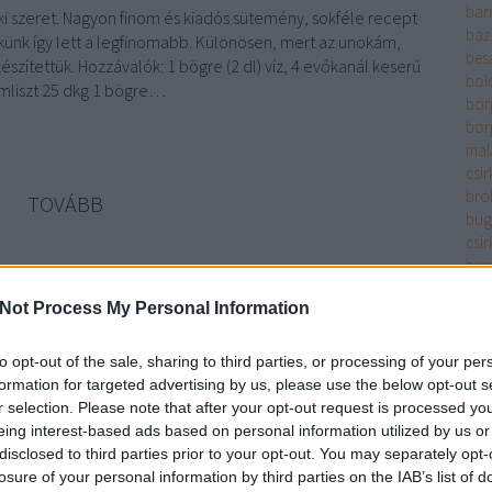
bar
i szeret. Nagyon finom és kiadós sütemény, sokféle recept
baz
ekünk így lett a legfinomabb. Különösen, mert az unokám,
bes
észítettük. Hozzávalók: 1 bögre (2 dl) víz, 4 evőkanál keserű
bol
mliszt 25 dkg 1 bögre…
bor
bor
mala
csir
bro
TOVÁBB
bug
csir
bur
Szólj hozzá!
bur
joghurt
margarin
porcukor
kakaópor
finomliszt
dekorgyöngy
Not Process My Personal Information
bur
bur
cay
to opt-out of the sale, sharing to third parties, or processing of your per
chil
formation for targeted advertising by us, please use the below opt-out s
cit
r selection. Please note that after your opt-out request is processed y
cse
eing interest-based ads based on personal information utilized by us or
filé
disclosed to third parties prior to your opt-out. You may separately opt-
csir
losure of your personal information by third parties on the IAB’s list of