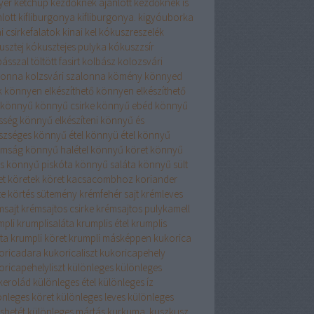
yér
ketchup
kezdőknek ajánlott
kezdőknek is
lott
kifliburgonya
kifliburgonya.
kigyóuborka
i csirkefalatok
kinai kel
kókuszreszelék
usztej
kókusztejes pulyka
kókuszzsír
ásszal töltött fasirt
kolbász
kolozsvári
lonna
kolzsvári szalonna
kömény
könnyed
k
könnyen elkészíthető
könnyen elkészíthető
könnyű
könnyű csirke
könnyű ebéd
könnyű
sség
könnyű elkészíteni
könnyű és
szséges
könnyű étel
könnyü étel
könnyű
omság
könnyű halétel
könnyű köret
könnyű
s
könnyű piskóta
könnyű saláta
könnyű sült
et
köretek
köret kacsacombhoz
koriander
te
körtés sütemény
krémfehér sajt
krémleves
msajt
krémsajtos csirke
krémsajtos pulykamell
mpli
krumplisaláta
krumplis étel
krumplis
ta
krumpli köret
krumpli másképpen
kukorica
oricadara
kukoricaliszt
kukoricapehely
oricapehelyliszt
különleges
különleges
rkerolád
különleges étel
különleges íz
önleges köret
különleges leves
különleges
sbetét
különleges mártás
kurkuma.
kuszkusz