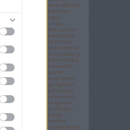
sajt
finomliszt
finom ebéd
finom főzelék
finom
mbóc
finom panir
finom sütemény
finom
ercs
fodros kocka
főétel
fokhagma
hagyma
fokhagyma.
fokhagymapor
hagymás
fokhagymás tej
fóliában sült csirke
ás csirke
főtt hús
főtt hús másképp
főtt tojás
elék
fpkhagyma
friss fűszerek
füstölt comb
ölt hús
füstölt karaj
füstölt kolbász
füstölt sajt
tölt sonka
füstölt sonka vagy karaj
füstölt tarja
zeres burgonya
fűszeres csirke
fűszeres karaj
zeres krumpli
fűszeres liszt
fűszeres mártás
zerkeverék
fűszersó
galuska
garnéla
ztenyés finomság
gesztenyés golyó
gomba
bapaprikás
göngyölt karaj
görög joghurt
nátalma
grana padanó sajt
grill fúszer
grill
zerkeverék
gyalult tök
gyömbér
gyömbéres
yka
gyömbérlekvár
gyömbérpor
gyorsan
szíthető
gyorsan elkészül
gyors étel
gyors
ept
gyros fűszerkeverék
gyufatészta
mölcsös csirke
gyümölcsös csirkemell
mölcsös muffin
gyümölcsös recept
habtejszin