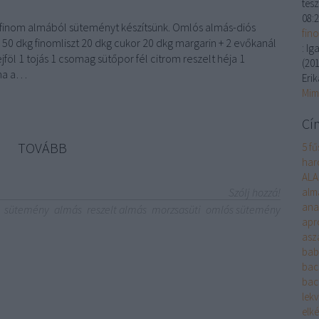
tesz
08:
ok finom almából süteményt készítsünk. Omlós almás-diós
fin
50 dkg finomliszt 20 dkg cukor 20 dkg margarin + 2 evőkanál
:
Iga
jföl 1 tojás 1 csomag sütőpor fél citrom reszelt héja 1
(
201
ma a…
Erik
Mim
Cí
TOVÁBB
5 fű
harc
ALA
Szólj hozzá!
alm
ana
sütemény
almás
reszelt almás
morzsasüti
omlós sütemény
apr
asza
bab
bac
bac
lek
elké