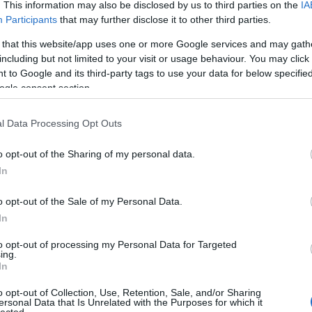
gyü
. This information may also be disclosed by us to third parties on the
IA
vaj
Participants
that may further disclose it to other third parties.
fel
 that this website/app uses one or more Google services and may gath
fűs
including but not limited to your visit or usage behaviour. You may click 
filé
 to Google and its third-party tags to use your data for below specifi
cso
ogle consent section.
süti
curr
fűs
l Data Processing Opt Outs
dar
süté
o opt-out of the Sharing of my personal data.
diós
In
dub
sajt
o opt-out of the Sale of my Personal Data.
káp
In
egé
az e
to opt-out of processing my Personal Data for Targeted
előé
ing.
pap
In
fán
o opt-out of Collection, Use, Retention, Sale, and/or Sharing
feh
ersonal Data that Is Unrelated with the Purposes for which it
káp
lected.