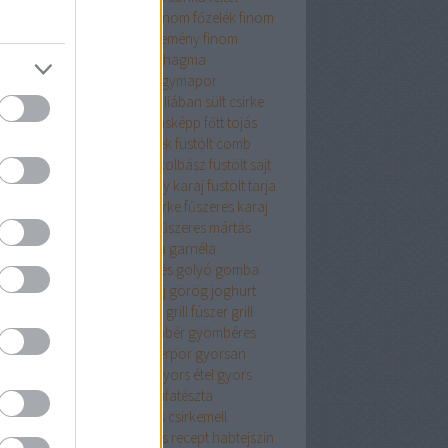
sajt
finomliszt
finom ebéd
finom főzelék
finom
mbóc
finom panir
finom sütemény
finom
ercs
fodros kocka
főétel
fokhagma
hagyma
fokhagyma.
fokhagymapor
hagymás
fokhagymás tej
fóliában sült csirke
ás csirke
főtt hús
főtt hús másképp
főtt tojás
elék
fpkhagyma
friss fűszerek
füstölt comb
ölt hús
füstölt karaj
füstölt kolbász
füstölt sajt
tölt sonka
füstölt sonka vagy karaj
füstölt tarja
zeres burgonya
fűszeres csirke
fűszeres karaj
zeres krumpli
fűszeres liszt
fűszeres mártás
zerkeverék
fűszersó
galuska
garnéla
ztenyés finomság
gesztenyés golyó
gomba
bapaprikás
göngyölt karaj
görög joghurt
nátalma
grana padanó sajt
grill fúszer
grill
zerkeverék
gyalult tök
gyömbér
gyömbéres
yka
gyömbérlekvár
gyömbérpor
gyorsan
szíthető
gyorsan elkészül
gyors étel
gyors
ept
gyros fűszerkeverék
gyufatészta
mölcsös csirke
gyümölcsös csirkemell
mölcsös muffin
gyümölcsös recept
habtejszin