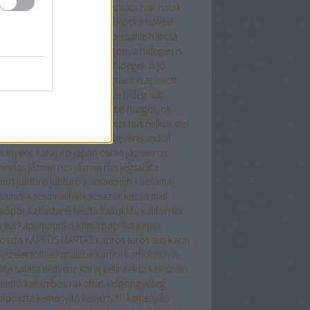
gyma
hagymaleves
hagymasaláta
hak
halak
zerkeverék
halászlé
halászlé kocka
halétel
zelet
harcsa
HARCSAFILÉ
harcsafilé
harcsa
 zöldséggel
Hasselbach burgonya
hidegen is
om
hidegen is fogyasztható
hidegen is jó
gen is kiváló
hidegtál
hidegtálra is ajánlott
gtálra kiváló
hideg pecsenye
hideg sült
alája só
holland csirke
húsétel
húsgolyók
leves
húsos tekercs
hústekercs
hús nélküli étel
 nélkül finomat
indiai fűszerkeverék
indiai
s
inyenc karaj
író
japán csirke
jázminrizs
minrízs
jázmin rizs
jázmin rízs
jégsaláta
hurt
juhtúró
juhturó
kacsacomb
kacsamáj
samell
kacsamellfilé
kacsazsír
kacsa mell
aópor
kakastaréj tészta
kakukkfű
kaliforniai
rika
kápiapaprika
kápia paprika
kapor
oszta
KAPROS MÁRTÁS
kapros túrós süti
karaj
jszelet töltve
karalábé
karfiol
karfiolos hús
lyi saláta
kedvenc karaj
kefír
keksz
kék szőlő
bimbó
kelbimbós rakottas
kelgöngyöleg
káposzta
keményitő
keményÍtő
keményítő