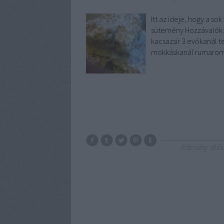
Itt az ideje, hogy a s
sütemény Hozzávalók: 
kacsazsír 3 evőkanál te
mokkáskanál rumaro
édesség
diós