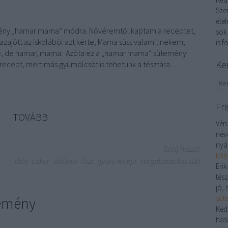
Sze
étel
ény „hamar mama” módra. Nővéremtől kaptam a receptet,
sok
zajött az iskolából azt kérte, Mama süss valamit nekem,
is f
tte, de hamar, mama. Azóta ez a „hamar mama” sütemény
Ke
precept, mert más gyümölcsöt is tehetünk a tésztára…
Fri
TOVÁBB
Vén
név
nyá
Szólj hozzá!
káp
diós
cukor
sütőpor
liszt
gyors recept
sárgabarackos süti
Erik
tés
jó, 
temény
süt
Ked
has