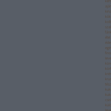
ken
aján
kina
kók
kolb
sza
fán
étel
éde
egé
fin
leve
kör
kör
kré
kru
tész
kuk
kuk
csi
kül
leve