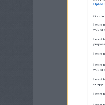
Opted 
Google 
I want t
web or d
I want t
purpose
I want 
I want t
web or d
I want t
or app.
I want t
I want t