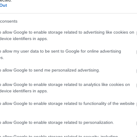
feta
Out
go
tek
consents
fok
fok
o allow Google to enable storage related to advertising like cookies on
fóli
evice identifiers in apps.
főz
füst
o allow my user data to be sent to Google for online advertising
füs
s.
fűs
fűs
to allow Google to send me personalized advertising.
fűs
ges
o allow Google to enable storage related to analytics like cookies on
gom
evice identifiers in apps.
grá
fűs
o allow Google to enable storage related to functionality of the website
pul
elké
rec
o allow Google to enable storage related to personalization.
gyü
gyü
o allow Google to enable storage related to security, including