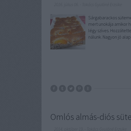
2016. július 06.
-
Takács Gyuláné Erzsike
Sárgabarackos sütem
mert unokája amikor ha
légy szíves. Hozzáte
nálunk. Nagyon jó ala
Omlós almás-diós sü
2014. október 19.
-
Takács Gyuláné Erzsike