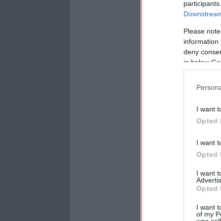
participants
Downstream 
Please note
information 
deny consent
in below Go
Persona
I want t
Opted 
I want t
Opted 
I want 
Advertis
Opted 
I want t
of my P
was col