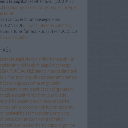
em a krumplikat (ez lehet tava...
(
2020.04.20.
21
)
Rozmaringos tepsis burgonya, különleges
om köret.
zán csinos és finom csemege, köszi!
9.10.27. 13:01
)
Finom diókrémes sütemény.
a Sarus:
Ismét fantasztikus.
(
2019.04.20. 21:22
)
óza tojás saláta.
mkék
szeres krumpli
áfonya
afrikai harcsa
afrikai
safilé
airfry sütés
ajvár
alaplé
alaprecept
SZKAI TŐKEHAL FILÉ
alma
almaecet
almafánk
ás
almás sütemény
aludttej
amaránt
ananász
nászos
angolszalonna
angol zeller
ósütemény
arany panír
aszalt sárgabarack
lt szilva
aszalt vörös áfonya
avokádó
érlevél
babsaláta
bacon
baconos csirke
onszalonna
bacon csikok
bacon szalonna
on szeletelt
balzsamecet
banán-narancs
vár
baracklekvár
bármikorra
bármikor
szíthető
barnacukor
barna csiperke gomba