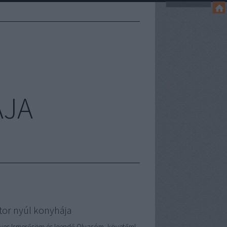
ÁJA
tor nyúl konyhája
ves Ismerősöm és leendő Olvasóm, követőm!