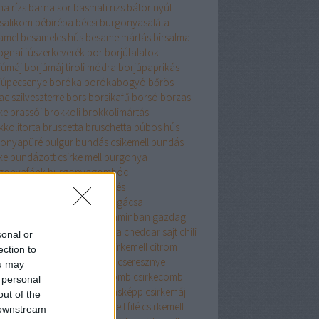
na rízs
barna sör
basmati rizs
bátor nyúl
salikom
bébirépa
bécsi burgonyasaláta
amel
besameles hús
besamelmártás
birsalma
ognai fúszerkeverék
bor
borjúfalatok
júmáj
borjúmáj tiroli módra
borjúpaprikás
júpecsenye
boróka
borókabogyó
bőrös
c szilveszterre
bors
borsikafű
borsó
borzas
ke
brassói
brokkoli
brokkolimártás
kkolitorta
bruscetta
bruschetta
búbos hús
onyapüré
bulgur
bundás csikemell
bundás
ke
bundázott csirke mell
burgonya
gonyafánk
burgonyagombóc
gonyagyűrű
burgonyakerités
gonyaköpeny
burgonyapogácsa
gonyapüré
búzadara
B vitaminban gazdag
enne bors
cékla
cézár saláta
cheddar sajt
chili
sonal or
i paprika
cigánypecsenye
cirkemell
citrom
ection to
romhéj
citromlé
csabai karaj
cseresznye
ou may
resznyés süti
csirke
csirkecomb
csirkecomb
 personal
csirkecomfilé
csirkeleves másképp
csirkemáj
out of the
kemell
csirkemellfilé
csirkemell filé
csirkemell
 downstream