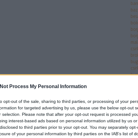
bar
baz
bes
bol
bor
bor
mala
csir
bro
bug
csir
bur
bur
Not Process My Personal Information
bur
bur
cay
to opt-out of the sale, sharing to third parties, or processing of your per
chil
formation for targeted advertising by us, please use the below opt-out s
cit
r selection. Please note that after your opt-out request is processed y
cse
eing interest-based ads based on personal information utilized by us or
filé
disclosed to third parties prior to your opt-out. You may separately opt-
csir
losure of your personal information by third parties on the IAB’s list of