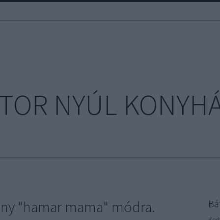
TOR NYÚL KONYH
ény "hamar mama" módra.
Bá
Ked