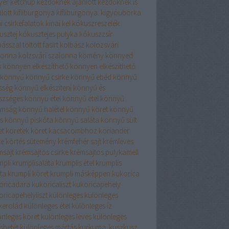
yér
ketchup
kezdőknek ajánlott
kezdőknek is
lott
kifliburgonya
kifliburgonya.
kigyóuborka
i csirkefalatok
kinai kel
kókuszreszelék
usztej
kókusztejes pulyka
kókuszzsír
ásszal töltött fasirt
kolbász
kolozsvári
lonna
kolzsvári szalonna
kömény
könnyed
k
könnyen elkészíthető
könnyen elkészíthető
könnyű
könnyű csirke
könnyű ebéd
könnyű
sség
könnyű elkészíteni
könnyű és
szséges
könnyü étel
könnyű étel
könnyű
omság
könnyű halétel
könnyű köret
könnyű
s
könnyű piskóta
könnyű saláta
könnyű sült
et
köretek
köret kacsacombhoz
koriander
te
körtés sütemény
krémfehér sajt
krémleves
msajt
krémsajtos csirke
krémsajtos pulykamell
mpli
krumplisaláta
krumplis étel
krumplis
ta
krumpli köret
krumpli másképpen
kukorica
oricadara
kukoricaliszt
kukoricapehely
oricapehelyliszt
különleges
különleges
rkerolád
különleges étel
különleges íz
önleges köret
különleges leves
különleges
sbetét
különleges mártás
kurkuma.
kuszkusz