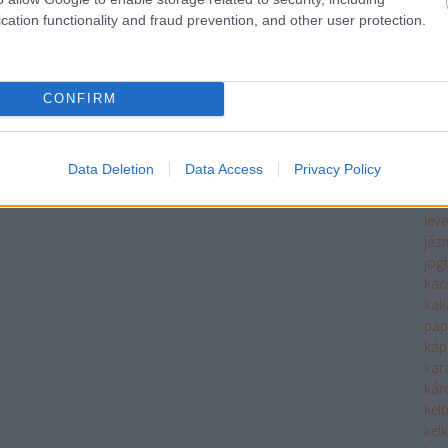
ha
cation functionality and fraud prevention, and other user protection.
fűs
hals
filé
fin
CONFIRM
hide
hide
him
Data Deletion
Data Access
Privacy Policy
hús
hús
leve
jáz
jog
kac
kak
pap
káp
kara
káro
kel
kel