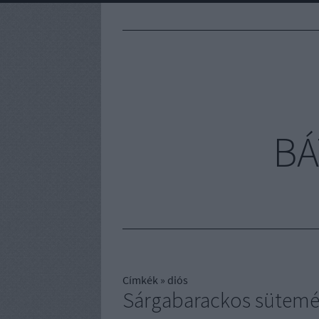
BÁ
Címkék
»
diós
Sárgabarackos sütem