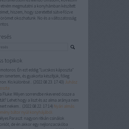
retném megmutatni a konyhámban készített
eimet, hiszem, hogy szeretettel sütve-főzve
 örömet okozhatunk. No és a változatosság
ontos.
resés
ss topikok
 motoros:
Én ezt eddig "Lucskos káposzta"
en ismertem, és gyakorta készítjük, főleg
ron. Kis különbsé...
(
2022.08.23. 17:43
)
Juhász
oszta
a Fluke:
Milyen sorrendbe nkevered össze a
ztát? Lehet hogy a liszt és az alma aránya nem
mert nekem...
(
2022.08.22. 17:14
)
Nyári almás
emény bátor nyúl konyhájából.
élyes Paraszt:
nagyon ritkán csinálok
onlót, de én akkor egy nejlonzacskóba