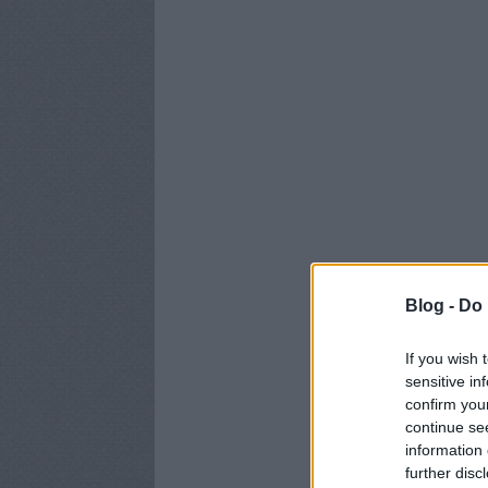
Blog -
Do 
If you wish 
sensitive in
confirm you
continue se
information 
further disc