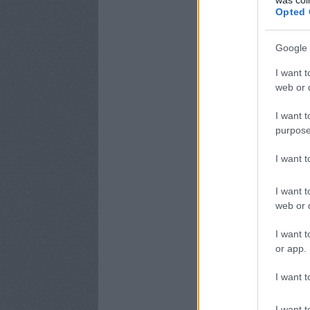
Opted 
Google 
I want t
web or d
I want t
purpose
I want 
I want t
web or d
I want t
or app.
I want t
I want t