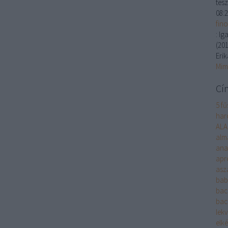
tesz
08:
fin
:
Iga
(
201
Erik
Mim
Cí
5 fű
harc
ALA
alm
ana
apr
asza
bab
bac
bac
lek
elké