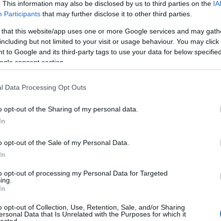
gyü
. This information may also be disclosed by us to third parties on the
IA
vaj
Participants
that may further disclose it to other third parties.
fel
 that this website/app uses one or more Google services and may gath
fűs
including but not limited to your visit or usage behaviour. You may click 
filé
 to Google and its third-party tags to use your data for below specifi
cso
ogle consent section.
süti
curr
fűs
l Data Processing Opt Outs
dar
süté
o opt-out of the Sharing of my personal data.
diós
In
dub
sajt
o opt-out of the Sale of my Personal Data.
káp
In
egé
az e
to opt-out of processing my Personal Data for Targeted
előé
ing.
pap
In
fán
o opt-out of Collection, Use, Retention, Sale, and/or Sharing
feh
ersonal Data that Is Unrelated with the Purposes for which it
káp
lected.