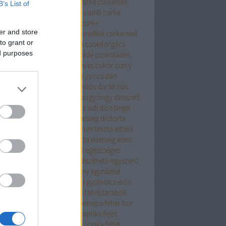
mölccsel
csirkemell sörös csirke
csirkemell
B’s List of
on sütve
csirkeszárny
csirke comb
csirke
sőcomb
csirke felsőcombflé
csirke
er and store
zerkeverék
csirke mell
csirke mellfilé
csirke mell
to grant or
csirke orly módra
csokidara
csokiforgács
ed purposes
kimáz
csokireszelék
csokoládé
csokoládés
csombor
cukkini
cukkinis leves
cukor
curry
ys csirke
currys pulyka
currys rizs
dán
zerkeverék
darált dió
darált diós
darált hús
ált kekszes
dekorcukor
dekorgyöngy
desszert
s nélküll
dió
diós
diós-almás süti
diós bejgli
 kifli
diós sütemény
diós édesség
diótorta
arry szelet
durumtészta
durum tészta
edami
édesburgonya
édeskáposzta
édesség
édes
oszta
egészben sült oldalas
egészséges
szséges étel
egyszerűen elkészíthető
egyszerű
lkészítése
egyszerű sütemény
egytálétel
tel
eper
epertortakrém
erdei gyümölcs
erős
rika
ételizesítő
fahéj
fahéjas
fahéjdarabok
k
farfalle tészta
fehérbor
fehérrépa
fehér bor
ér bors
fehér hagma
fehér paprika
fejes
oszta
fejtett bab
feketeerdei sonka
feltét