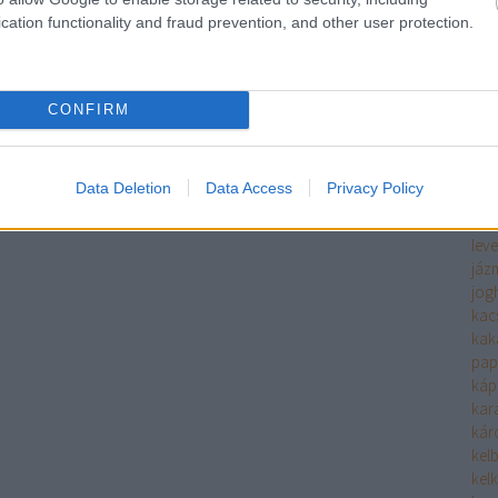
ha
cation functionality and fraud prevention, and other user protection.
fűs
hals
filé
fin
CONFIRM
hide
hide
him
Data Deletion
Data Access
Privacy Policy
hús
hús
leve
jáz
jog
kac
kak
pap
káp
kara
káro
kel
kel