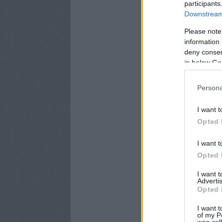
participants
Downstream 
Please note
information 
deny consent
in below Go
Persona
I want t
Opted 
I want t
Opted 
I want 
Advertis
Opted 
I want t
of my P
was col