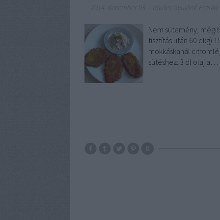
2014. december 03.
-
Takács Gyuláné Erzsike
Nem sütemény, mégis f
tisztítás után 60 dkg) 
mokkáskanál citromlé 
sütéshez: 3 dl olaj a…