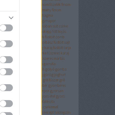
sajt
finomliszt
finom ebéd
finom főzelék
finom
mbóc
finom panir
finom sütemény
finom
ercs
fodros kocka
főétel
fokhagma
hagyma
fokhagyma.
fokhagymapor
hagymás
fokhagymás tej
fóliában sült csirke
ás csirke
főtt hús
főtt hús másképp
főtt tojás
elék
fpkhagyma
friss fűszerek
füstölt comb
ölt hús
füstölt karaj
füstölt kolbász
füstölt sajt
tölt sonka
füstölt sonka vagy karaj
füstölt tarja
zeres burgonya
fűszeres csirke
fűszeres karaj
zeres krumpli
fűszeres liszt
fűszeres mártás
zerkeverék
fűszersó
galuska
garnéla
ztenyés finomság
gesztenyés golyó
gomba
bapaprikás
göngyölt karaj
görög joghurt
nátalma
grana padanó sajt
grill fúszer
grill
zerkeverék
gyalult tök
gyömbér
gyömbéres
yka
gyömbérlekvár
gyömbérpor
gyorsan
szíthető
gyorsan elkészül
gyors étel
gyors
ept
gyros fűszerkeverék
gyufatészta
mölcsös csirke
gyümölcsös csirkemell
mölcsös muffin
gyümölcsös recept
habtejszin