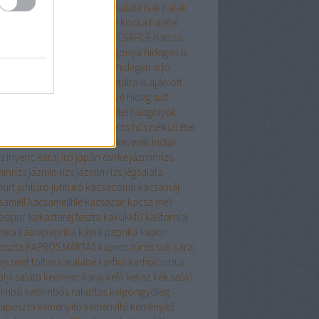
gyma
hagymaleves
hagymasaláta
hak
halak
zerkeverék
halászlé
halászlé kocka
halétel
zelet
harcsa
harcsafilé
HARCSAFILÉ
harcsa
 zöldséggel
Hasselbach burgonya
hidegen is
om
hidegen is fogyasztható
hidegen is jó
gen is kiváló
hidegtál
hidegtálra is ajánlott
gtálra kiváló
hideg pecsenye
hideg sült
alája só
holland csirke
húsétel
húsgolyók
leves
húsos tekercs
hústekercs
hús nélküli étel
 nélkül finomat
indiai fűszerkeverék
indiai
s
inyenc karaj
író
japán csirke
jázminrizs
minrízs
jázmin rizs
jázmin rízs
jégsaláta
hurt
juhtúró
juhturó
kacsacomb
kacsamáj
samell
kacsamellfilé
kacsazsír
kacsa mell
aópor
kakastaréj tészta
kakukkfű
kaliforniai
rika
kápiapaprika
kápia paprika
kapor
oszta
KAPROS MÁRTÁS
kapros túrós süti
karaj
jszelet töltve
karalábé
karfiol
karfiolos hús
lyi saláta
kedvenc karaj
kefír
keksz
kék szőlő
bimbó
kelbimbós rakottas
kelgöngyöleg
káposzta
keményitő
keményÍtő
keményítő