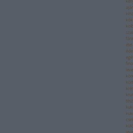
ken
aján
kina
kók
kolb
sza
fán
étel
éde
egé
fin
leve
kör
kör
kré
kru
tész
kuk
kuk
csi
kül
leve