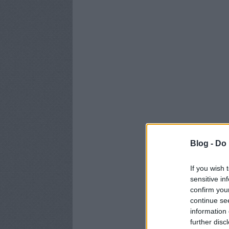
Blog -
Do 
If you wish 
sensitive in
confirm you
continue se
information 
further disc