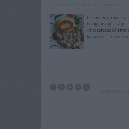
2024. május 12.
-
Takács Gyuláné Erzsike
Pikáns sertésragu kré
is nagyon egészséges, s
változatosabbá étrend
kockázva, 1 fej vörös
vöröshagyma
t