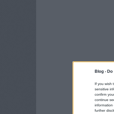
Blog -
Do 
If you wish 
sensitive in
confirm you
continue se
information 
further disc