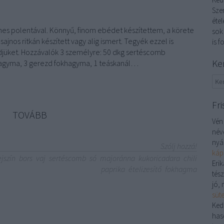
Sze
étel
mes polentával. Könnyű, finom ebédet készítettem, a körete
sok
ajnos ritkán készített vagy alig ismert. Tegyék ezzel is
is f
jüket. Hozzávalók 3 személyre: 50 dkg sertéscomb
Ke
hagyma, 3 gerezd fokhagyma, 1 teáskanál…
Fri
TOVÁBB
Vén
név
nyá
Szólj hozzá!
káp
ejszín
bors
vaj
sertéscomb
só
majoránna
kukoricadara
chili
Erik
paprika
ételizesítő
fokhagma
tés
jó, 
süt
Ked
has