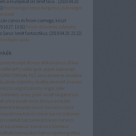
em a krumplikat (ez lehet tava...
(
2020.04.20.
21
)
Rozmaringos tepsis burgonya, különleges
om köret.
zán csinos és finom csemege, köszi!
9.10.27. 13:01
)
Finom diókrémes sütemény.
a Sarus:
Ismét fantasztikus.
(
2019.04.20. 21:22
)
óza tojás saláta.
mkék
szeres krumpli
áfonya
afrikai harcsa
afrikai
safilé
airfry sütés
ajvár
alaplé
alaprecept
SZKAI TŐKEHAL FILÉ
alma
almaecet
almafánk
ás
almás sütemény
aludttej
amaránt
ananász
nászos
angolszalonna
angol zeller
ósütemény
arany panír
aszalt sárgabarack
lt szilva
aszalt vörös áfonya
avokádó
érlevél
babsaláta
bacon
baconos csirke
onszalonna
bacon csikok
bacon szalonna
on szeletelt
balzsamecet
banán-narancs
vár
baracklekvár
bármikorra
bármikor
szíthető
barnacukor
barna csiperke gomba