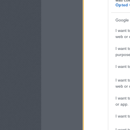
Opted 
Google 
I want t
web or d
I want t
purpose
I want 
I want t
web or d
I want t
or app.
I want t
I want t