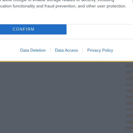
ha
cation functionality and fraud prevention, and other user protection.
fűs
hals
filé
fin
CONFIRM
hide
hide
him
Data Deletion
Data Access
Privacy Policy
hús
hús
leve
jáz
jog
kac
kak
pap
káp
kara
káro
kel
kel