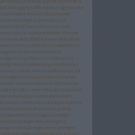
yér
ketchup
kezdőknek ajánlott
kezdőknek is
lott
kifliburgonya
kifliburgonya.
kigyóuborka
i csirkefalatok
kinai kel
kókuszreszelék
usztej
kókusztejes pulyka
kókuszzsír
ásszal töltött fasirt
kolbász
kolozsvári
lonna
kolzsvári szalonna
kömény
könnyed
k
könnyen elkészíthető
könnyen elkészíthető
könnyű
könnyű csirke
könnyű ebéd
könnyű
sség
könnyű elkészíteni
könnyű és
szséges
könnyű étel
könnyü étel
könnyű
omság
könnyű halétel
könnyű köret
könnyű
s
könnyű piskóta
könnyű saláta
könnyű sült
et
köretek
köret kacsacombhoz
koriander
te
körtés sütemény
krémfehér sajt
krémleves
msajt
krémsajtos csirke
krémsajtos pulykamell
mpli
krumplisaláta
krumplis étel
krumplis
ta
krumpli köret
krumpli másképpen
kukorica
oricadara
kukoricaliszt
kukoricapehely
oricapehelyliszt
különleges
különleges
rkerolád
különleges étel
különleges íz
önleges köret
különleges leves
különleges
sbetét
különleges mártás
kurkuma.
kuszkusz