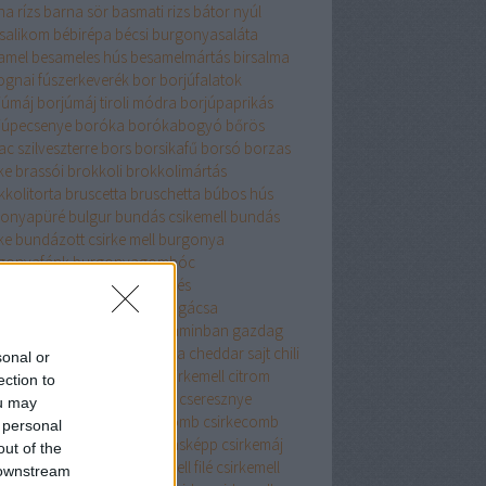
na rízs
barna sör
basmati rizs
bátor nyúl
salikom
bébirépa
bécsi burgonyasaláta
amel
besameles hús
besamelmártás
birsalma
ognai fúszerkeverék
bor
borjúfalatok
júmáj
borjúmáj tiroli módra
borjúpaprikás
júpecsenye
boróka
borókabogyó
bőrös
c szilveszterre
bors
borsikafű
borsó
borzas
ke
brassói
brokkoli
brokkolimártás
kkolitorta
bruscetta
bruschetta
búbos hús
onyapüré
bulgur
bundás csikemell
bundás
ke
bundázott csirke mell
burgonya
gonyafánk
burgonyagombóc
gonyagyűrű
burgonyakerités
gonyaköpeny
burgonyapogácsa
gonyapüré
búzadara
B vitaminban gazdag
enne bors
cékla
cézár saláta
cheddar sajt
chili
sonal or
i paprika
cigánypecsenye
cirkemell
citrom
ection to
romhéj
citromlé
csabai karaj
cseresznye
ou may
resznyés süti
csirke
csirkecomb
csirkecomb
 personal
csirkecomfilé
csirkeleves másképp
csirkemáj
out of the
kemell
csirkemellfilé
csirkemell filé
csirkemell
 downstream