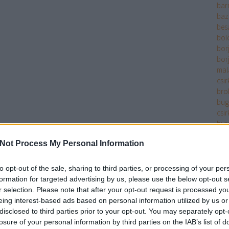
bar
baz
bes
bol
bor
bor
mala
csir
bro
bug
csir
bur
bur
Not Process My Personal Information
bur
bur
cay
to opt-out of the sale, sharing to third parties, or processing of your per
chil
formation for targeted advertising by us, please use the below opt-out s
cit
r selection. Please note that after your opt-out request is processed y
cse
eing interest-based ads based on personal information utilized by us or
filé
disclosed to third parties prior to your opt-out. You may separately opt-
csir
losure of your personal information by third parties on the IAB’s list of