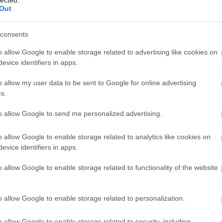
feta
Out
go
tek
consents
fok
fok
o allow Google to enable storage related to advertising like cookies on
fóli
evice identifiers in apps.
főz
füst
o allow my user data to be sent to Google for online advertising
füs
s.
fűs
fűs
to allow Google to send me personalized advertising.
fűs
ges
o allow Google to enable storage related to analytics like cookies on
gom
evice identifiers in apps.
grá
fűs
o allow Google to enable storage related to functionality of the website
pul
elké
rec
o allow Google to enable storage related to personalization.
gyü
gyü
o allow Google to enable storage related to security, including