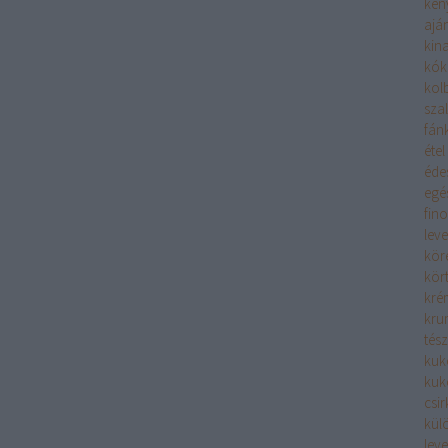
ken
aján
kina
kók
kolb
sza
fán
étel
éde
egé
fin
leve
kör
kör
kré
kru
tész
kuk
kuk
csi
kül
leve