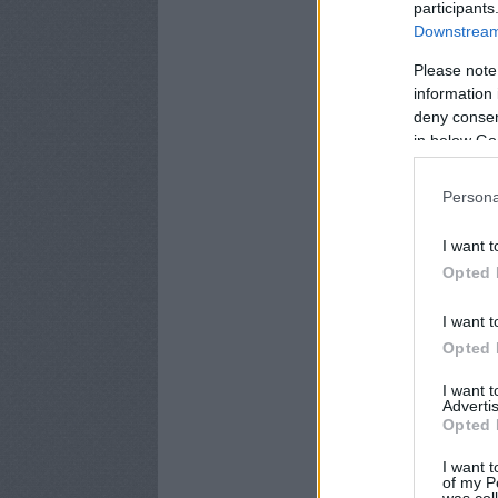
participants
Downstream 
Please note
information 
deny consent
in below Go
Persona
I want t
Opted 
I want t
Opted 
I want 
Advertis
Opted 
I want t
of my P
was col