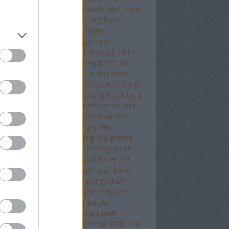
sajt
finomliszt
finom ebéd
finom főzelék
finom
mbóc
finom panir
finom sütemény
finom
ercs
fodros kocka
főétel
fokhagma
hagyma
fokhagyma.
fokhagymapor
hagymás
fokhagymás tej
fóliában sült csirke
ás csirke
főtt hús
főtt hús másképp
főtt tojás
elék
fpkhagyma
friss fűszerek
füstölt comb
ölt hús
füstölt karaj
füstölt kolbász
füstölt sajt
tölt sonka
füstölt sonka vagy karaj
füstölt tarja
zeres burgonya
fűszeres csirke
fűszeres karaj
zeres krumpli
fűszeres liszt
fűszeres mártás
zerkeverék
fűszersó
galuska
garnéla
ztenyés finomság
gesztenyés golyó
gomba
bapaprikás
göngyölt karaj
görög joghurt
nátalma
grana padanó sajt
grill fúszer
grill
zerkeverék
gyalult tök
gyömbér
gyömbéres
yka
gyömbérlekvár
gyömbérpor
gyorsan
szíthető
gyorsan elkészül
gyors étel
gyors
ept
gyros fűszerkeverék
gyufatészta
mölcsös csirke
gyümölcsös csirkemell
mölcsös muffin
gyümölcsös recept
habtejszin