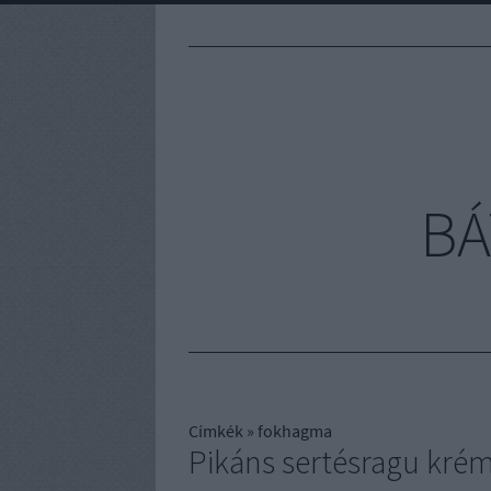
BÁ
Címkék
»
fokhagma
Pikáns sertésragu krém