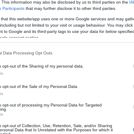
gyü
. This information may also be disclosed by us to third parties on the
IA
vaj
Participants
that may further disclose it to other third parties.
fel
 that this website/app uses one or more Google services and may gath
fűs
including but not limited to your visit or usage behaviour. You may click 
filé
 to Google and its third-party tags to use your data for below specifi
cso
ogle consent section.
süti
curr
fűs
l Data Processing Opt Outs
dar
süté
o opt-out of the Sharing of my personal data.
diós
In
dub
sajt
o opt-out of the Sale of my Personal Data.
káp
In
egé
az e
to opt-out of processing my Personal Data for Targeted
előé
ing.
pap
In
fán
o opt-out of Collection, Use, Retention, Sale, and/or Sharing
feh
ersonal Data that Is Unrelated with the Purposes for which it
káp
lected.