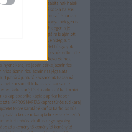
gyma
hagymaleves
hagymasaláta
hak
halak
zerkeverék
halászlé
halászlé kocka
halétel
zelet
harcsa
HARCSAFILÉ
harcsafilé
harcsa
 zöldséggel
Hasselbach burgonya
hidegen is
om
hidegen is fogyasztható
hidegen is jó
gen is kiváló
hidegtál
hidegtálra is ajánlott
gtálra kiváló
hideg pecsenye
hideg sült
alája só
holland csirke
húsétel
húsgolyók
leves
húsos tekercs
hústekercs
hús nélküli étel
 nélkül finomat
indiai fűszerkeverék
indiai
s
inyenc karaj
író
japán csirke
jázminrizs
minrízs
jázmin rízs
jázmin rizs
jégsaláta
hurt
juhtúró
juhturó
kacsacomb
kacsamáj
samell
kacsamellfilé
kacsazsír
kacsa mell
aópor
kakastaréj tészta
kakukkfű
kaliforniai
rika
kápiapaprika
kápia paprika
kapor
oszta
KAPROS MÁRTÁS
kapros túrós süti
karaj
jszelet töltve
karalábé
karfiol
karfiolos hús
lyi saláta
kedvenc karaj
kefír
keksz
kék szőlő
bimbó
kelbimbós rakottas
kelgöngyöleg
káposzta
keményítő
keményÍtő
keményitő