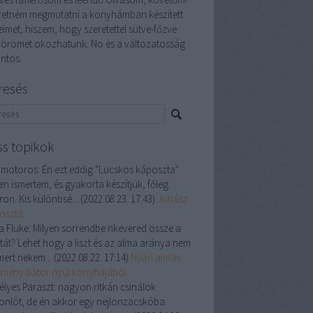
retném megmutatni a konyhámban készített
eimet, hiszem, hogy szeretettel sütve-főzve
 örömet okozhatunk. No és a változatosság
ontos.
resés
ss topikok
 motoros:
Én ezt eddig "Lucskos káposzta"
en ismertem, és gyakorta készítjük, főleg
ron. Kis különbsé...
(
2022.08.23. 17:43
)
Juhász
oszta
a Fluke:
Milyen sorrendbe nkevered össze a
ztát? Lehet hogy a liszt és az alma aránya nem
mert nekem...
(
2022.08.22. 17:14
)
Nyári almás
emény bátor nyúl konyhájából.
élyes Paraszt:
nagyon ritkán csinálok
onlót, de én akkor egy nejlonzacskóba