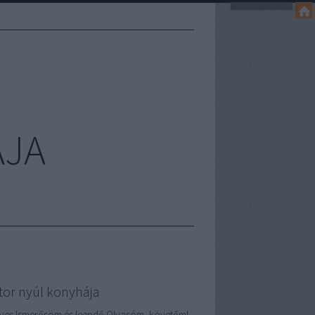
ÁJA
tor nyúl konyhája
ves Ismerősöm és leendő Olvasóm, követőm!