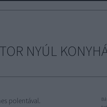
TOR NYÚL KONYH
es polentával.
Bá
Ked