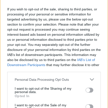
If you wish to opt-out of the sale, sharing to third parties, or
processing of your personal or sensitive information for
targeted advertising by us, please use the below opt-out
section to confirm your selection. Please note that after your
Túrófánk. Könnyű és finom.
opt-out request is processed you may continue seeing
interest-based ads based on personal information utilized by
Takács Gyuláné Erzsike
•
2015. július 16.
0
us or personal information disclosed to third parties prior to
your opt-out. You may separately opt-out of the further
disclosure of your personal information by third parties on the
Túrófánk. Könnyű elkészíteni és nagyon finom.
IAB’s list of downstream participants. This information may
Hozzávalók 4 személyre: 25 dkg tehéntúró (áttörve),
also be disclosed by us to third parties on the
IAB’s List of
20 dkg finomliszt + 5 dkg búzadara, 1 csomag
Downstream Participants
that may further disclose it to other
sütőpor, 2 egész tojás, 2 dl tejföl, fél mokkáskanál
third parties.
só. olaj a sütéshez. A hozzávalókat alaposan
összekeverjük,…
Please note that this website/app uses one or more Google
Personal Data Processing Opt Outs
services and may gather and store information including but
not limited to your visit or usage behaviour. You may click to
I want to opt-out of the Sharing of my
personal data.
grant or deny consent to Google and its third-party tags to
Opted In
use your data for below specified purposes in below Google
consent section.
I want to opt-out of the Sale of my