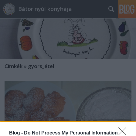
Bátor nyúl konyhája
Címkék
»
gyors_étel
Blog -
Do Not Process My Personal Information