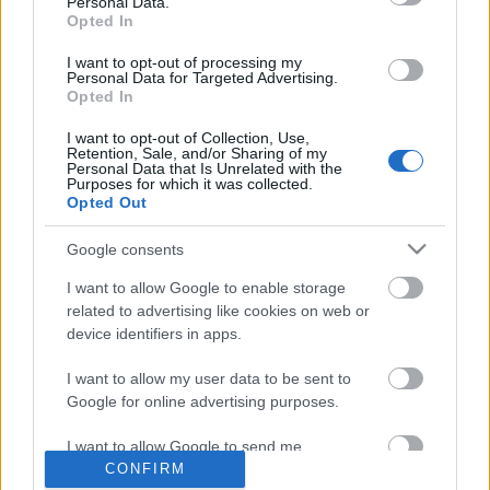
Personal Data.
Opted In
I want to opt-out of processing my
Personal Data for Targeted Advertising.
Opted In
I want to opt-out of Collection, Use,
Retention, Sale, and/or Sharing of my
Personal Data that Is Unrelated with the
Purposes for which it was collected.
Opted Out
Csirke tasakban bátor nyúl módra
Google consents
Takács Gyuláné Erzsike
•
2015. június 12.
0
I want to allow Google to enable storage
related to advertising like cookies on web or
device identifiers in apps.
Azt ajánlották, a melegben egyszerű ételeket
készítsünk, ez ilyen. Csirke tasakban bátor nyúl
I want to allow my user data to be sent to
módra Előnye, hogy kevés munkával készül és
Google for online advertising purposes.
mindenki ízlése szerint fűszerezheti. Hozzávalók: 4
személyre 1 egész csirke (1,2-1,5 kg) só, bors,
I want to allow Google to send me
majoránna, 1 mokkáskanál…
CONFIRM
personalized advertising.