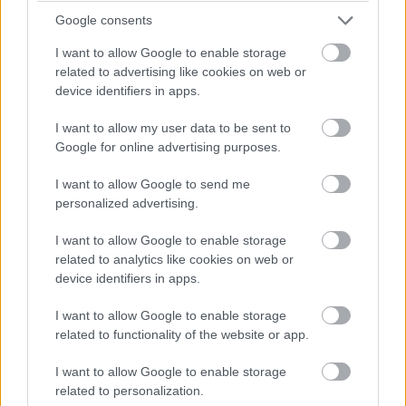
Google consents
I want to allow Google to enable storage
related to advertising like cookies on web or
device identifiers in apps.
I want to allow my user data to be sent to
Google for online advertising purposes.
I want to allow Google to send me
personalized advertising.
I want to allow Google to enable storage
related to analytics like cookies on web or
Oldalas egészben sütve, vele készült
device identifiers in apps.
zöldségekkel.
I want to allow Google to enable storage
related to functionality of the website or app.
Takács Gyuláné Erzsike
•
2023. március 13.
0
I want to allow Google to enable storage
Nagyon szép oldalast vásároltam, így azonnal
related to personalization.
tudtam, ezt egészben fogom megsütni. alul is tiszta