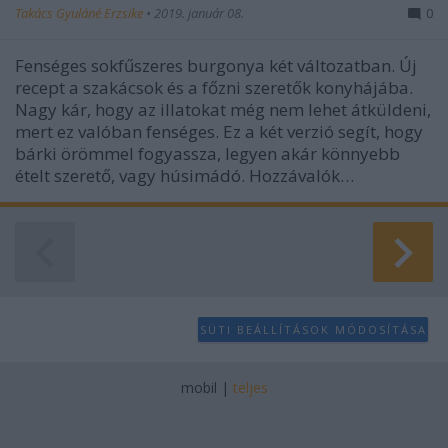
Takács Gyuláné Erzsike
•
2019. január 08.
0
Fenséges sokfűszeres burgonya két változatban. Új
recept a szakácsok és a főzni szeretők konyhájába.
Nagy kár, hogy az illatokat még nem lehet átküldeni,
mert ez valóban fenséges. Ez a két verzió segít, hogy
bárki örömmel fogyassza, legyen akár könnyebb
ételt szerető, vagy húsimádó. Hozzávalók…
SÜTI BEÁLLÍTÁSOK MÓDOSÍTÁSA
mobil
|
teljes