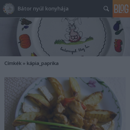
Bátor nyúl konyhája
Címkék
»
kápia_paprika