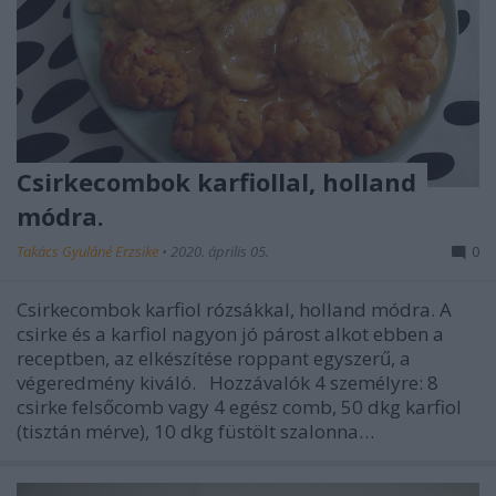
Csirkecombok karfiollal, holland
módra.
Takács Gyuláné Erzsike
•
2020. április 05.
0
Csirkecombok karfiol rózsákkal, holland módra. A
csirke és a karfiol nagyon jó párost alkot ebben a
receptben, az elkészítése roppant egyszerű, a
végeredmény kiváló. Hozzávalók 4 személyre: 8
csirke felsőcomb vagy 4 egész comb, 50 dkg karfiol
(tisztán mérve), 10 dkg füstölt szalonna…