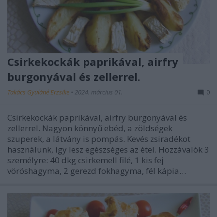
Csirkekockák paprikával, airfry
burgonyával és zellerrel.
Takács Gyuláné Erzsike
•
2024. március 01.
0
Csirkekockák paprikával, airfry burgonyával és
zellerrel. Nagyon könnyű ebéd, a zöldségek
szuperek, a látvány is pompás. Kevés zsiradékot
használunk, így lesz egészséges az étel. Hozzávalók 3
személyre: 40 dkg csirkemell filé, 1 kis fej
vöröshagyma, 2 gerezd fokhagyma, fél kápia…