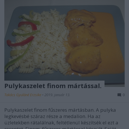
Pulykaszelet finom mártással.
Takács Gyuláné Erzsike
•
2019. január 13.
0
Pulykaszelet finom fűszeres mártásban. A pulyka
legkevésbé száraz része a medalion. Ha az
üzletekben rátalálnak, feltétlenül készítsék el ezt a
receptet. Finom, fűszeres mártással készült. Saját