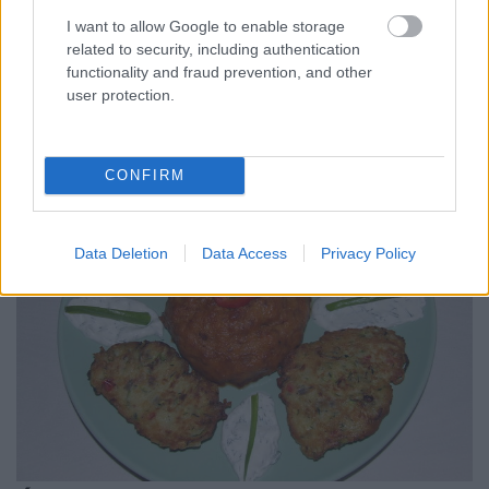
hús volt. Gyönyörűen lehetett szeletelni. Hozzávalók
I want to allow Google to enable storage
4 személyre: 1 kg sertésoldalas egyben,
related to security, including authentication
fűszerkeverék amit magam állítottam össze: só, őrölt
functionality and fraud prevention, and other
tarka bors, 1 mokkáskanál majoránna, fél-fél…
user protection.
CONFIRM
Data Deletion
Data Access
Privacy Policy