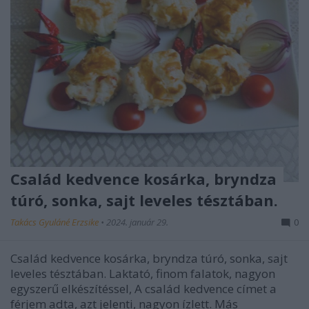
Család kedvence kosárka, bryndza
túró, sonka, sajt leveles tésztában.
Takács Gyuláné Erzsike
•
2024. január 29.
0
Család kedvence kosárka, bryndza túró, sonka, sajt
leveles tésztában. Laktató, finom falatok, nagyon
egyszerű elkészítéssel, A család kedvence címet a
férjem adta, azt jelenti, nagyon ízlett. Más