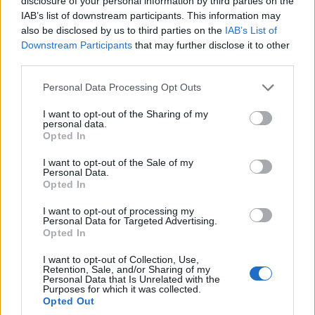
disclosure of your personal information by third parties on the
IAB’s list of downstream participants. This information may
also be disclosed by us to third parties on the
IAB’s List of
Downstream Participants
that may further disclose it to other
third parties.
Please note that this website/app uses one or more Google
Personal Data Processing Opt Outs
services and may gather and store information including but
not limited to your visit or usage behaviour. You may click to
I want to opt-out of the Sharing of my
personal data.
grant or deny consent to Google and its third-party tags to
Opted In
Tésztaköpenybe zárt zöldségek.
use your data for below specified purposes in below Google
consent section.
I want to opt-out of the Sale of my
Takács Gyuláné Erzsike
•
2023. március 17.
0
Personal Data.
Opted In
Tésztaköpenybe zárt zöldségek. Melegen és hidegen
I want to opt-out of processing my
egyaránt finom étel, a zöldségeken tetszés szerint
Personal Data for Targeted Advertising.
Opted In
változtathatunk. Nagyon praktikus recept.
Elkészítése egyszerű. Hozzávalók 4 személyre: 1
I want to opt-out of Collection, Use,
csomag leveles tészta, 40 dkg brokkoli (helyette
Retention, Sale, and/or Sharing of my
Personal Data that Is Unrelated with the
vegyes zöldséget is használhatunk) 25 dkg gomba,…
Purposes for which it was collected.
Opted Out