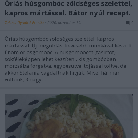
Óriás húsgombóc zöldséges szelettel,
kapros mártással. Bátor nyúl recept.
Takács Gyuláné Erzsike
•
2020. november 16.
0
Óriás húsgombóc zöldséges szelettel, kapros
mártással. Űj megoldás, kevesebb munkával készült
finom óriásgombóc. A húsgombócot (fasirtot)
sokféleképpen lehet készíteni, kis gombócban
morzsába forgatva, egybesütve, tojással töltve, de
akkor Stefánia vagdaltnak hívják. Mivel hárman
voltunk, 3 nagy…