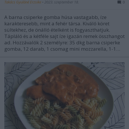
Takács Gyuláné Erzsike
•
2023. szeptember 18.
0
A barna csiperke gomba húsa vastagabb, íze
karakteresebb, mint a fehér társa. Kiváló köret
sültekhez, de önálló ételként is fogyaszthatjuk.
Tápláló és a kétféle sajt íze igazán remek összhangot
ad. Hozzávalók 2 személyre: 35 dkg barna csiperke
gomba, 12 darab, 1 csomag mini mozzarella, 1-1…