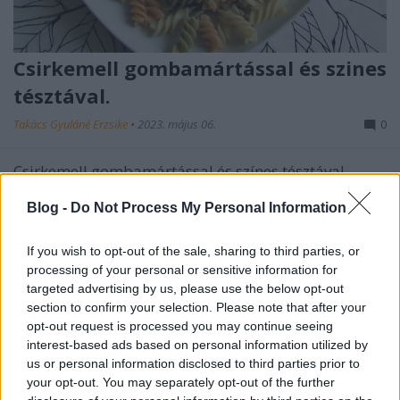
Csirkemell gombamártással és szines
tésztával.
Takács Gyuláné Erzsike
•
2023. május 06.
0
Csirkemell gombamártással és színes tésztával
bátor nyúl módra. A sokak szerint száraz csirkemell
Blog -
Do Not Process My Personal Information
filét tegyük ízesebbé, színesebbé. Remélem, sokan
megkedvelik ezt a nagyon finom ételt. Hozzávalók 4
személyre: 70 dkg csirkemell filé só, frissen őrölt
If you wish to opt-out of the sale, sharing to third parties, or
tarka bors (az íze karakteresebb),…
processing of your personal or sensitive information for
targeted advertising by us, please use the below opt-out
section to confirm your selection. Please note that after your
opt-out request is processed you may continue seeing
interest-based ads based on personal information utilized by
us or personal information disclosed to third parties prior to
your opt-out. You may separately opt-out of the further