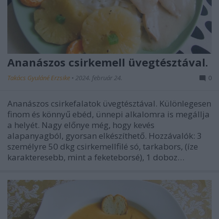
Ananászos csirkemell üvegtésztával.
Takács Gyuláné Erzsike
•
2024. február 24.
0
Ananászos csirkefalatok üvegtésztával. Különlegesen
finom és könnyű ebéd, ünnepi alkalomra is megállja
a helyét. Nagy előnye még, hogy kevés
alapanyagból, gyorsan elkészíthető. Hozzávalók: 3
személyre 50 dkg csirkemellfilé só, tarkabors, (íze
karakteresebb, mint a feketeborsé), 1 doboz…