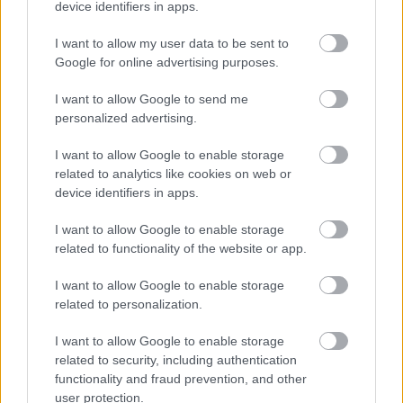
device identifiers in apps.
Csirkemell kókuszbundában édesburgonyával. Újat
szeretők és kezdők figyelmébe ajánlom ezt a
I want to allow my user data to be sent to
receptet. Ez a könnyű és mégis különleges csirkemell
Google for online advertising purposes.
gyorsan elkészül, változatos körettel tálalható. Egy
I want to allow Google to send me
ötlet, hogy a régi, megszokott bundán is
personalized advertising.
változtassunk. Hozzávalók 4 személyre: 80 dkg
csirke…
I want to allow Google to enable storage
related to analytics like cookies on web or
device identifiers in apps.
I want to allow Google to enable storage
related to functionality of the website or app.
I want to allow Google to enable storage
related to personalization.
I want to allow Google to enable storage
related to security, including authentication
functionality and fraud prevention, and other
user protection.