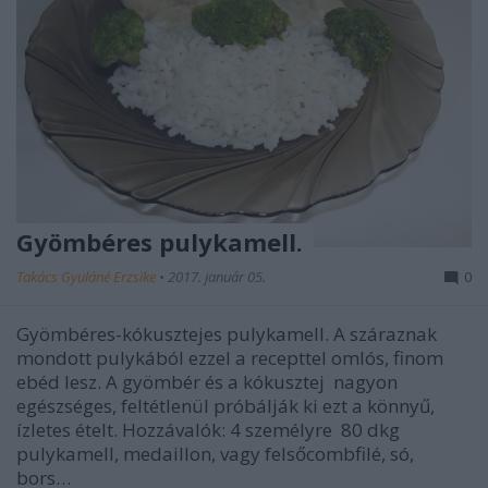
Gyömbéres pulykamell.
Takács Gyuláné Erzsike
•
2017. január 05.
0
Gyömbéres-kókusztejes pulykamell. A száraznak
mondott pulykából ezzel a recepttel omlós, finom
ebéd lesz. A gyömbér és a kókusztej nagyon
egészséges, feltétlenül próbálják ki ezt a könnyű,
ízletes ételt. Hozzávalók: 4 személyre 80 dkg
pulykamell, medaillon, vagy felsőcombfilé, só,
bors…