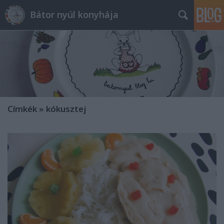
Bátor nyúl konyhája
Címkék
»
kókusztej