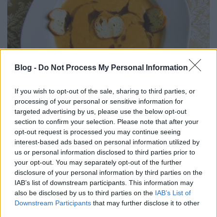
Blog -
Do Not Process My Personal Information
If you wish to opt-out of the sale, sharing to third parties, or
processing of your personal or sensitive information for
Sütőtök krémleves hidegen sajtolt
targeted advertising by us, please use the below opt-out
section to confirm your selection. Please note that after your
tökmagolajjal.
opt-out request is processed you may continue seeing
Takács Gyuláné Erzsike
•
2023. október 15.
0
interest-based ads based on personal information utilized by
us or personal information disclosed to third parties prior to
your opt-out. You may separately opt-out of the further
Sütőtök krémleves. Remélem, tetszik ez a krémleves.
disclosure of your personal information by third parties on the
A kanadai sütőtök édesebb, selymesebb az íze így a
IAB’s list of downstream participants. This information may
levesnek. Szerintem ezt a gyerekek is kedvelni fogják.
also be disclosed by us to third parties on the
IAB’s List of
Hozzávalók 4 személyre: 1 kanadai sütőtök (80-90
Downstream Participants
that may further disclose it to other
dkg) 1 kisebb vöröshagyma, 3 gerezd fokhagyma, 1
third parties.