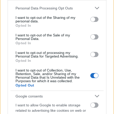
liter víz vagy 1 leveskockából…
Please note that this website/app uses one or more Google
Personal Data Processing Opt Outs
services and may gather and store information including but
not limited to your visit or usage behaviour. You may click to
I want to opt-out of the Sharing of my
personal data.
grant or deny consent to Google and its third-party tags to
Opted In
use your data for below specified purposes in below Google
consent section.
I want to opt-out of the Sale of my
Personal Data.
Opted In
I want to opt-out of processing my
Personal Data for Targeted Advertising.
Opted In
I want to opt-out of Collection, Use,
Retention, Sale, and/or Sharing of my
Personal Data that Is Unrelated with the
Purposes for which it was collected.
Opted Out
Csirkemell kókuszbundában
Google consents
édesburgonyával.
I want to allow Google to enable storage
Takács Gyuláné Erzsike
•
2019. április 07.
0
related to advertising like cookies on web or