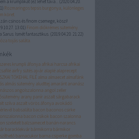
em a krumplikat (ez lehet tava...
(
2020.04.20.
21
)
Rozmaringos tepsis burgonya, különleges
om köret.
zán csinos és finom csemege, köszi!
9.10.27. 13:01
)
Finom diókrémes sütemény.
a Sarus:
Ismét fantasztikus.
(
2019.04.20. 21:22
)
óza tojás saláta.
mkék
szeres krumpli
áfonya
afrikai harcsa
afrikai
safilé
airfry sütés
ajvár
alaplé
alaprecept
SZKAI TŐKEHAL FILÉ
alma
almaecet
almafánk
ás
almás sütemény
aludttej
amaránt
ananász
nászos
angolszalonna
angol zeller
ósütemény
arany panír
aszalt sárgabarack
lt szilva
aszalt vörös áfonya
avokádó
érlevél
babsaláta
bacon
baconos csirke
onszalonna
bacon csikok
bacon szalonna
on szeletelt
balzsamecet
banán-narancs
vár
baracklekvár
bármikorra
bármikor
szíthető
barnacukor
barna csiperke gomba