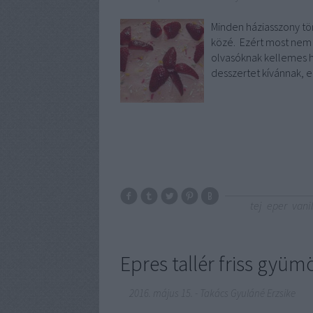
Minden háziasszony töri
közé. Ezért most nem c
olvasóknak kellemes h
desszertet kívánnak, 
tej
eper
vani
Epres tallér friss gyüm
2016. május 15.
-
Takács Gyuláné Erzsike