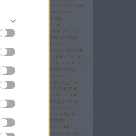
sajt
finomliszt
finom ebéd
finom főzelék
finom
mbóc
finom panir
finom sütemény
finom
ercs
fodros kocka
főétel
fokhagma
hagyma
fokhagyma.
fokhagymapor
hagymás
fokhagymás tej
fóliában sült csirke
ás csirke
főtt hús
főtt hús másképp
főtt tojás
elék
fpkhagyma
friss fűszerek
füstölt comb
ölt hús
füstölt karaj
füstölt kolbász
füstölt sajt
tölt sonka
füstölt sonka vagy karaj
füstölt tarja
zeres burgonya
fűszeres csirke
fűszeres karaj
zeres krumpli
fűszeres liszt
fűszeres mártás
zerkeverék
fűszersó
galuska
garnéla
ztenyés finomság
gesztenyés golyó
gomba
bapaprikás
göngyölt karaj
görög joghurt
nátalma
grana padanó sajt
grill fúszer
grill
zerkeverék
gyalult tök
gyömbér
gyömbéres
yka
gyömbérlekvár
gyömbérpor
gyorsan
szíthető
gyorsan elkészül
gyors étel
gyors
ept
gyros fűszerkeverék
gyufatészta
mölcsös csirke
gyümölcsös csirkemell
mölcsös muffin
gyümölcsös recept
habtejszin