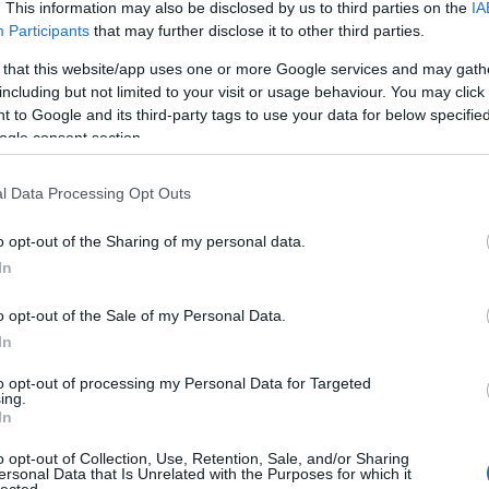
gyü
. This information may also be disclosed by us to third parties on the
IA
vaj
Participants
that may further disclose it to other third parties.
fel
 that this website/app uses one or more Google services and may gath
fűs
including but not limited to your visit or usage behaviour. You may click 
filé
 to Google and its third-party tags to use your data for below specifi
cso
ogle consent section.
süti
curr
fűs
l Data Processing Opt Outs
dar
süté
o opt-out of the Sharing of my personal data.
diós
In
dub
sajt
o opt-out of the Sale of my Personal Data.
káp
In
egé
az e
to opt-out of processing my Personal Data for Targeted
előé
ing.
pap
In
fán
o opt-out of Collection, Use, Retention, Sale, and/or Sharing
feh
ersonal Data that Is Unrelated with the Purposes for which it
káp
lected.