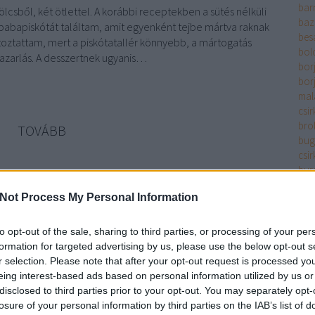
bar
mölcsből, két ötlettel. A korábbi receptekben a sütés nélküli
baz
abapiskótát találtam, amit egyenként tejbe mártva raknak
bes
áltoztattam, mert a piskótatallér könnyebb, a mártogatás
bol
azarlás. A desszertnek ugyanis…
bor
bor
mala
csir
bro
TOVÁBB
bug
csir
bur
Szólj hozzá!
bur
jszin
rumaroma
tortadara
sütés nélküli édesség
piskótatallér
Not Process My Personal Information
bur
mascarpone sajt
bur
cay
to opt-out of the sale, sharing to third parties, or processing of your per
chil
formation for targeted advertising by us, please use the below opt-out s
cit
r selection. Please note that after your opt-out request is processed y
cse
eing interest-based ads based on personal information utilized by us or
filé
disclosed to third parties prior to your opt-out. You may separately opt-
csir
losure of your personal information by third parties on the IAB’s list of