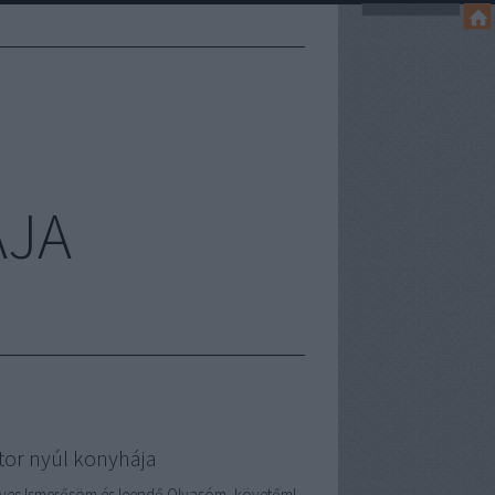
ÁJA
tor nyúl konyhája
ves Ismerősöm és leendő Olvasóm, követőm!