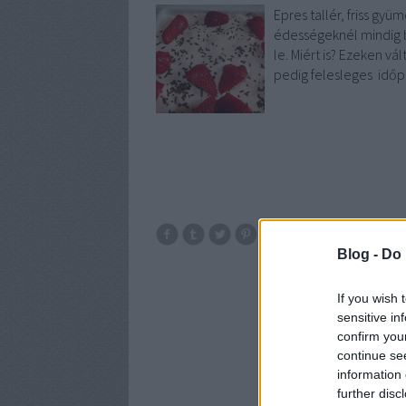
Epres tallér, friss gyü
édességeknél mindig b
le. Miért is? Ezeken v
pedig felesleges időp
tej
eper
te
Blog -
Do 
If you wish 
sensitive in
confirm you
continue se
information 
further disc