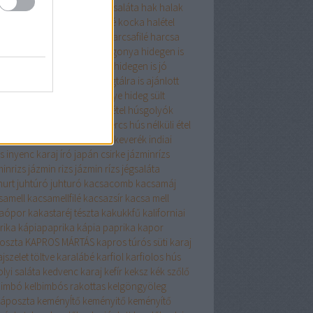
gyma
hagymaleves
hagymasaláta
hak
halak
zerkeverék
halászlé
halászlé kocka
halétel
zelet
harcsa
HARCSAFILÉ
harcsafilé
harcsa
 zöldséggel
Hasselbach burgonya
hidegen is
om
hidegen is fogyasztható
hidegen is jó
gen is kiváló
hidegtál
hidegtálra is ajánlott
gtálra kiváló
hideg pecsenye
hideg sült
alája só
holland csirke
húsétel
húsgolyók
leves
húsos tekercs
hústekercs
hús nélküli étel
 nélkül finomat
indiai fűszerkeverék
indiai
s
inyenc karaj
író
japán csirke
jázminrízs
minrizs
jázmin rizs
jázmin rízs
jégsaláta
hurt
juhtúró
juhturó
kacsacomb
kacsamáj
samell
kacsamellfilé
kacsazsír
kacsa mell
aópor
kakastaréj tészta
kakukkfű
kaliforniai
rika
kápiapaprika
kápia paprika
kapor
oszta
KAPROS MÁRTÁS
kapros túrós süti
karaj
jszelet töltve
karalábé
karfiol
karfiolos hús
lyi saláta
kedvenc karaj
kefír
keksz
kék szőlő
bimbó
kelbimbós rakottas
kelgöngyöleg
káposzta
keményÍtő
keményitő
keményítő