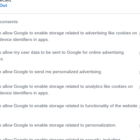
feta
Out
go
tek
consents
fok
fok
o allow Google to enable storage related to advertising like cookies on
fóli
evice identifiers in apps.
főz
füst
o allow my user data to be sent to Google for online advertising
füs
s.
fűs
fűs
to allow Google to send me personalized advertising.
fűs
ges
o allow Google to enable storage related to analytics like cookies on
gom
evice identifiers in apps.
grá
fűs
o allow Google to enable storage related to functionality of the website
pul
elké
rec
o allow Google to enable storage related to personalization.
gyü
gyü
o allow Google to enable storage related to security, including