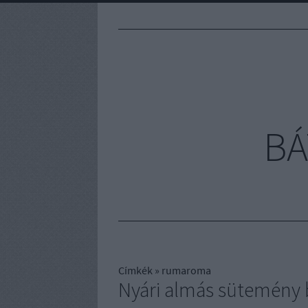
BÁ
Címkék
»
rumaroma
Nyári almás sütemény 