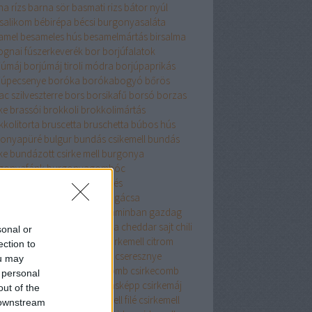
na rízs
barna sör
basmati rizs
bátor nyúl
salikom
bébirépa
bécsi burgonyasaláta
amel
besameles hús
besamelmártás
birsalma
ognai fúszerkeverék
bor
borjúfalatok
júmáj
borjúmáj tiroli módra
borjúpaprikás
júpecsenye
boróka
borókabogyó
bőrös
c szilveszterre
bors
borsikafű
borsó
borzas
ke
brassói
brokkoli
brokkolimártás
kkolitorta
bruscetta
bruschetta
búbos hús
onyapüré
bulgur
bundás csikemell
bundás
ke
bundázott csirke mell
burgonya
gonyafánk
burgonyagombóc
gonyagyűrű
burgonyakerités
gonyaköpeny
burgonyapogácsa
gonyapüré
búzadara
B vitaminban gazdag
enne bors
cékla
cézár saláta
cheddar sajt
chili
sonal or
i paprika
cigánypecsenye
cirkemell
citrom
ection to
romhéj
citromlé
csabai karaj
cseresznye
ou may
resznyés süti
csirke
csirkecomb
csirkecomb
 personal
csirkecomfilé
csirkeleves másképp
csirkemáj
out of the
kemell
csirkemellfilé
csirkemell filé
csirkemell
 downstream