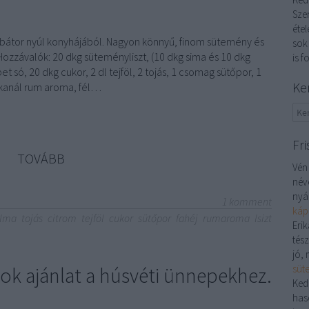
Sze
étel
bátor nyúl konyhájából. Nagyon könnyű, finom sütemény és
sok
Hozzávalók: 20 dkg süteményliszt, (10 dkg sima és 10 dkg
is f
pet só, 20 dkg cukor, 2 dl tejföl, 2 tojás, 1 csomag sütőpor, 1
Ke
áskanál rum aroma, fél…
Fri
TOVÁBB
Vén
név
nyá
1
komment
káp
lma
tojás
citrom
tejföl
cukor
sütőpor
fahéj
rumaroma
lsizt
Erik
tés
jó, 
ok ajánlat a húsvéti ünnepekhez.
süt
Ked
has