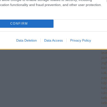
ha
cation functionality and fraud prevention, and other user protection.
fűs
hals
filé
fin
CONFIRM
hide
hide
him
Data Deletion
Data Access
Privacy Policy
hús
hús
leve
jáz
jog
kac
kak
pap
káp
kara
káro
kel
kel