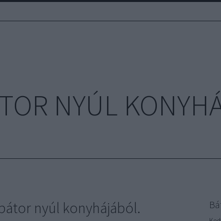
TOR NYÚL KONYH
bátor nyúl konyhájából.
Bá
Ked