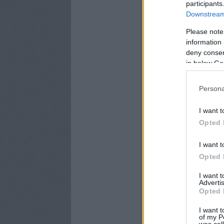
participants
Downstream 
Please note
information 
deny consent
in below Go
Persona
I want t
Opted 
I want t
Opted 
I want 
Advertis
Opted 
I want t
of my P
was col