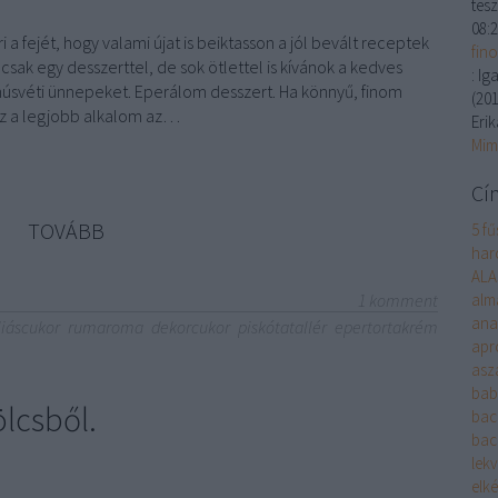
tesz
08:
 a fejét, hogy valami újat is beiktasson a jól bevált receptek
fin
sak egy desszerttel, de sok ötlettel is kívánok a kedves
:
Iga
úsvéti ünnepeket. Eperálom desszert. Ha könnyű, finom
(
201
ez a legjobb alkalom az…
Erik
Mim
Cí
TOVÁBB
5 fű
harc
ALA
1
komment
alm
ana
liáscukor
rumaroma
dekorcukor
piskótatallér
epertortakrém
apr
asza
bab
ölcsből.
bac
bac
lek
elké