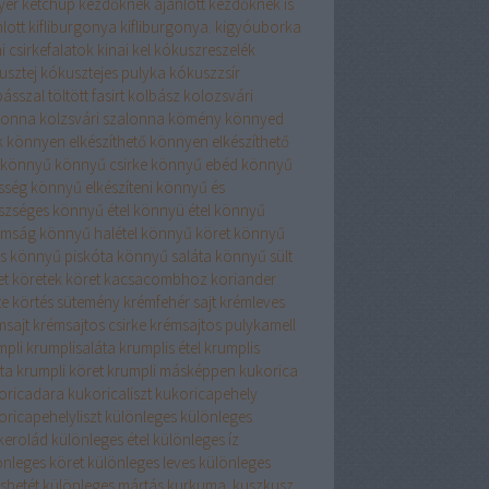
yér
ketchup
kezdőknek ajánlott
kezdőknek is
lott
kifliburgonya
kifliburgonya.
kigyóuborka
i csirkefalatok
kinai kel
kókuszreszelék
usztej
kókusztejes pulyka
kókuszzsír
ásszal töltött fasirt
kolbász
kolozsvári
lonna
kolzsvári szalonna
kömény
könnyed
k
könnyen elkészíthető
könnyen elkészíthető
könnyű
könnyű csirke
könnyű ebéd
könnyű
sség
könnyű elkészíteni
könnyű és
szséges
könnyű étel
könnyü étel
könnyű
omság
könnyű halétel
könnyű köret
könnyű
s
könnyű piskóta
könnyű saláta
könnyű sült
et
köretek
köret kacsacombhoz
koriander
te
körtés sütemény
krémfehér sajt
krémleves
msajt
krémsajtos csirke
krémsajtos pulykamell
mpli
krumplisaláta
krumplis étel
krumplis
ta
krumpli köret
krumpli másképpen
kukorica
oricadara
kukoricaliszt
kukoricapehely
oricapehelyliszt
különleges
különleges
rkerolád
különleges étel
különleges íz
önleges köret
különleges leves
különleges
sbetét
különleges mártás
kurkuma.
kuszkusz