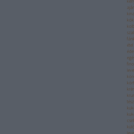
ken
aján
kina
kók
kolb
sza
fán
étel
éde
egé
fin
leve
kör
kör
kré
kru
tész
kuk
kuk
csi
kül
leve