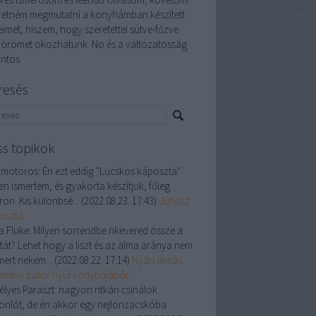
retném megmutatni a konyhámban készített
eimet, hiszem, hogy szeretettel sütve-főzve
 örömet okozhatunk. No és a változatosság
ontos.
resés
ss topikok
 motoros:
Én ezt eddig "Lucskos káposzta"
en ismertem, és gyakorta készítjük, főleg
ron. Kis különbsé...
(
2022.08.23. 17:43
)
Juhász
oszta
a Fluke:
Milyen sorrendbe nkevered össze a
ztát? Lehet hogy a liszt és az alma aránya nem
mert nekem...
(
2022.08.22. 17:14
)
Nyári almás
emény bátor nyúl konyhájából.
élyes Paraszt:
nagyon ritkán csinálok
onlót, de én akkor egy nejlonzacskóba