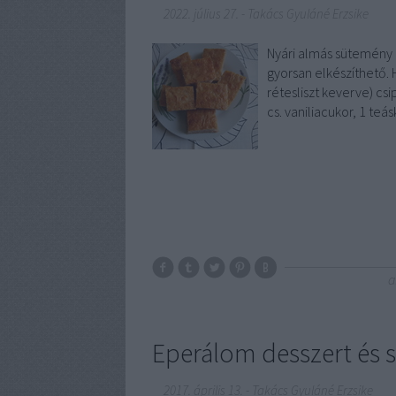
2022. július 27.
-
Takács Gyuláné Erzsike
Nyári almás sütemény 
gyorsan elkészíthető. 
rétesliszt keverve) csi
cs. vaniliacukor, 1 te
a
Eperálom desszert és s
2017. április 13.
-
Takács Gyuláné Erzsike