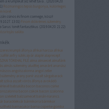
em a krumplikat (ez lehet tava...
(
2020.04.20.
21
)
Rozmaringos tepsis burgonya, különleges
om köret.
zán csinos és finom csemege, köszi!
9.10.27. 13:01
)
Finom diókrémes sütemény.
a Sarus:
Ismét fantasztikus.
(
2019.04.20. 21:22
)
óza tojás saláta.
mkék
szeres krumpli
áfonya
afrikai harcsa
afrikai
safilé
airfry sütés
ajvár
alaplé
alaprecept
SZKAI TŐKEHAL FILÉ
alma
almaecet
almafánk
ás
almás sütemény
aludttej
amaránt
ananász
nászos
angolszalonna
angol zeller
ósütemény
arany panír
aszalt sárgabarack
lt szilva
aszalt vörös áfonya
avokádó
érlevél
babsaláta
bacon
baconos csirke
onszalonna
bacon csikok
bacon szalonna
on szeletelt
balzsamecet
banán-narancs
vár
baracklekvár
bármikorra
bármikor
szíthető
barnacukor
barna csiperke gomba