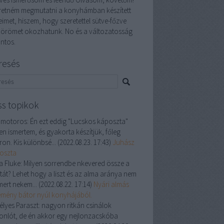
retném megmutatni a konyhámban készített
eimet, hiszem, hogy szeretettel sütve-főzve
 örömet okozhatunk. No és a változatosság
ontos.
resés
ss topikok
 motoros:
Én ezt eddig "Lucskos káposzta"
en ismertem, és gyakorta készítjük, főleg
ron. Kis különbsé...
(
2022.08.23. 17:43
)
Juhász
oszta
a Fluke:
Milyen sorrendbe nkevered össze a
ztát? Lehet hogy a liszt és az alma aránya nem
mert nekem...
(
2022.08.22. 17:14
)
Nyári almás
emény bátor nyúl konyhájából.
élyes Paraszt:
nagyon ritkán csinálok
onlót, de én akkor egy nejlonzacskóba