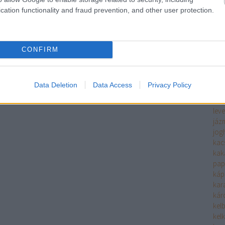
ha
cation functionality and fraud prevention, and other user protection.
fűs
hals
filé
fin
CONFIRM
hide
hide
him
Data Deletion
Data Access
Privacy Policy
hús
hús
leve
jáz
jog
kac
kak
pap
káp
kara
káro
kel
kel