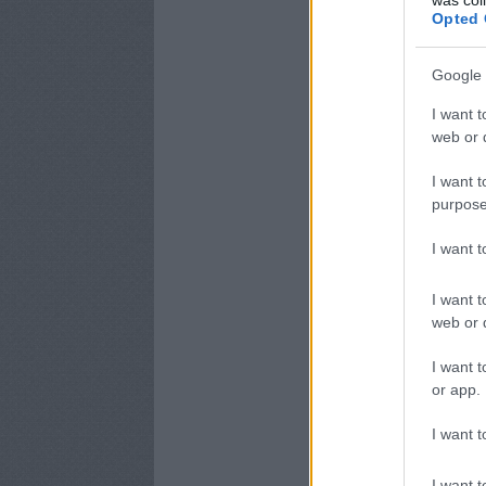
Opted 
Google 
I want t
web or d
I want t
purpose
I want 
I want t
web or d
I want t
or app.
I want t
I want t