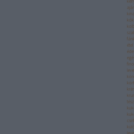
ken
aján
kina
kók
kolb
sza
fán
étel
éde
egé
fin
leve
kör
kör
kré
kru
tész
kuk
kuk
csi
kül
leve