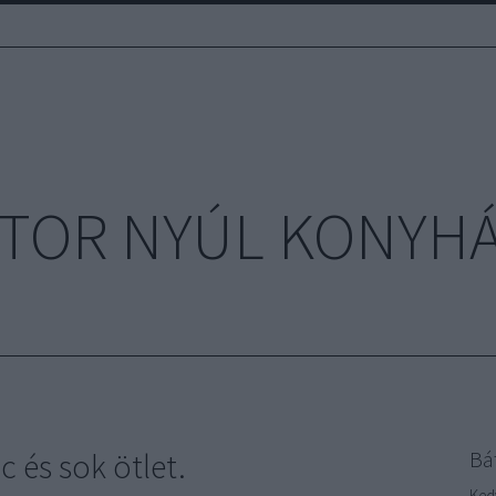
TOR NYÚL KONYH
és sok ötlet.
Bá
Ked