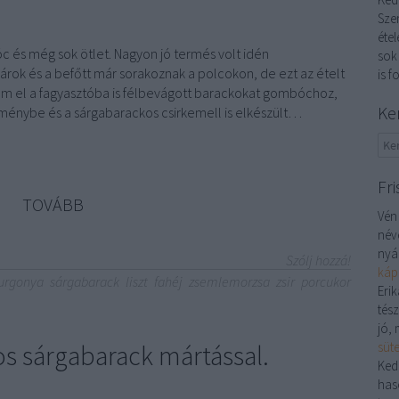
Sze
étel
és még sok ötlet. Nagyon jó termés volt idén
sok
árok és a befőtt már sorakoznak a polcokon, de ezt az ételt
is f
ktam el a fagyasztóba is félbevágott barackokat gombóchoz,
Ke
ménybe és a sárgabarackos csirkemell is elkészült…
Fri
TOVÁBB
Vén
név
nyá
Szólj hozzá!
káp
urgonya
sárgabarack
liszt
fahéj
zsemlemorzsa
zsir
porcukor
Erik
tés
jó, 
s sárgabarack mártással.
süt
Ked
has