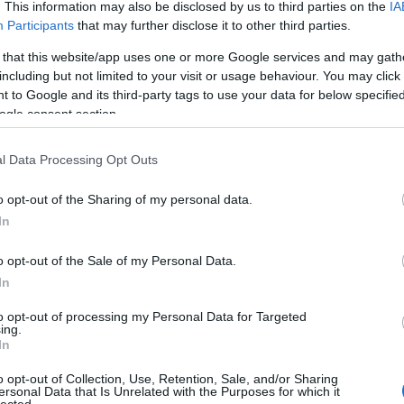
gyü
. This information may also be disclosed by us to third parties on the
IA
a kihagyhatatlan! Hozzávalók: 30 dkg cseresznye, (magozva)
vaj
Participants
that may further disclose it to other third parties.
) 20 dkg sárgabarack (befőtt, vagy fagyasztott is jó) fél
fel
-7 szegfűszeg, fél mokkáskanál fahéj, 3-4 evőkanál cukor, 2 dl
 that this website/app uses one or more Google services and may gath
fűs
including but not limited to your visit or usage behaviour. You may click 
filé
 to Google and its third-party tags to use your data for below specifi
cso
ogle consent section.
süti
curr
fűs
l Data Processing Opt Outs
TOVÁBB
dar
süté
o opt-out of the Sharing of my personal data.
diós
In
Szólj hozzá!
dub
cseresznye
tejszín
sárgabarack
fahéj
szegfűszeg
keményÍtő
sajt
o opt-out of the Sale of my Personal Data.
káp
In
egé
az e
to opt-out of processing my Personal Data for Targeted
előé
ing.
pap
In
fán
o opt-out of Collection, Use, Retention, Sale, and/or Sharing
feh
ersonal Data that Is Unrelated with the Purposes for which it
káp
lected.