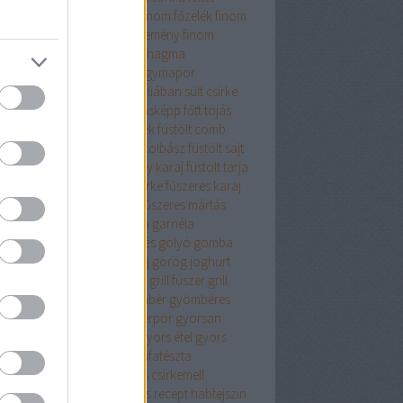
sajt
finomliszt
finom ebéd
finom főzelék
finom
mbóc
finom panir
finom sütemény
finom
ercs
fodros kocka
főétel
fokhagma
hagyma
fokhagyma.
fokhagymapor
hagymás
fokhagymás tej
fóliában sült csirke
ás csirke
főtt hús
főtt hús másképp
főtt tojás
elék
fpkhagyma
friss fűszerek
füstölt comb
ölt hús
füstölt karaj
füstölt kolbász
füstölt sajt
tölt sonka
füstölt sonka vagy karaj
füstölt tarja
zeres burgonya
fűszeres csirke
fűszeres karaj
zeres krumpli
fűszeres liszt
fűszeres mártás
zerkeverék
fűszersó
galuska
garnéla
ztenyés finomság
gesztenyés golyó
gomba
bapaprikás
göngyölt karaj
görög joghurt
nátalma
grana padanó sajt
grill fúszer
grill
zerkeverék
gyalult tök
gyömbér
gyömbéres
yka
gyömbérlekvár
gyömbérpor
gyorsan
szíthető
gyorsan elkészül
gyors étel
gyors
ept
gyros fűszerkeverék
gyufatészta
mölcsös csirke
gyümölcsös csirkemell
mölcsös muffin
gyümölcsös recept
habtejszin