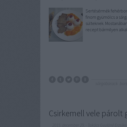
Sertésérmék fehérboro
finom gyümölcs a sárg
sülteknek. Mostanában 
recept bármilyen alka
sárgabarack
bor
Csirkemell vele párol
2015. december 29.
-
Takács Gyuláné Erzsike