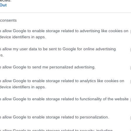
feta
Out
go
tek
consents
fok
fok
o allow Google to enable storage related to advertising like cookies on
fóli
evice identifiers in apps.
főz
füst
o allow my user data to be sent to Google for online advertising
füs
s.
fűs
fűs
to allow Google to send me personalized advertising.
fűs
ges
o allow Google to enable storage related to analytics like cookies on
gom
evice identifiers in apps.
grá
fűs
o allow Google to enable storage related to functionality of the website
pul
elké
rec
o allow Google to enable storage related to personalization.
gyü
gyü
o allow Google to enable storage related to security, including