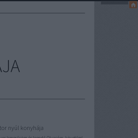
ÁJA
tor nyúl konyhája
ves Ismerősöm és leendő Olvasóm, követőm!