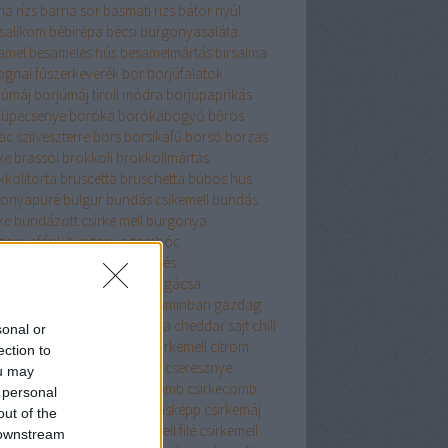
na rízs
barna sör
basmati rizs
bátor nyúl
salikom
bébirépa
bécsi burgonyasaláta
amel
besameles hús
besamelmártás
birsalma
ognai fúszerkeverék
bor
borjúfalatok
júmáj
borjúmáj tiroli módra
borjúpaprikás
júpecsenye
boróka
borókabogyó
bőrös
c szilveszterre
bors
borsikafű
borsó
borzas
ke
brassói
brokkoli
brokkolimártás
kkolitorta
bruscetta
bruschetta
búbos hús
onyapüré
bulgur
bundás csikemell
bundás
ke
bundázott csirke mell
burgonya
gonyafánk
burgonyagombóc
gonyagyűrű
burgonyakerités
gonyaköpeny
burgonyapogácsa
gonyapüré
búzadara
B vitaminban gazdag
enne bors
cékla
cézár saláta
cheddar sajt
chili
sonal or
i paprika
cigánypecsenye
cirkemell
citrom
ection to
romhéj
citromlé
csabai karaj
cseresznye
ou may
resznyés süti
csirke
csirkecomb
csirkecomb
 personal
csirkecomfilé
csirkeleves másképp
csirkemáj
out of the
kemell
csirkemellfilé
csirkemell filé
csirkemell
 downstream