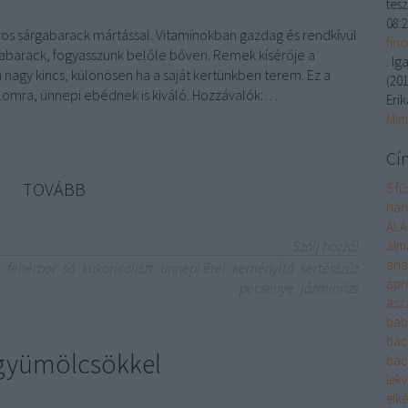
tesz
08:
s sárgabarack mártással. Vitaminokban gazdag és rendkívül
fin
abarack, fogyasszunk belőle bőven. Remek kísérője a
:
Iga
nagy kincs, különösen ha a saját kertünkben terem. Ez a
(
201
lomra, ünnepi ebédnek is kiváló. Hozzávalók:…
Erik
Mim
Cí
TOVÁBB
5 fű
harc
ALA
Szólj hozzá!
alm
ana
s
fehérbor
só
kukoricaliszt
ünnepi étel
keményÍtő
sertésszűz
apr
pecsenye
jázminrízs
asza
bab
bac
t gyümölcsökkel
bac
lek
elké