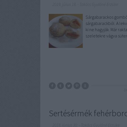
2019. július 18.
-
Takács Gyuláné Erzsike
Sárgabarackos gombóc 
sárgabarackból. A lekv
ki ne hagyják. Már ra
szeletekre vágva süte
b
Sertésérmék fehérboro
2018. június 30.
-
Takács Gyuláné Erzsike