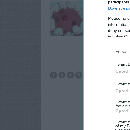
participants
Hideg gyümölcsleves, 
Downstream 
30 dkg meggy, (magozva
citrom leve és héja, 6
Please note
tejszín, 2 evőkanál…
information 
deny consent
in below Go
Persona
I want t
Opted 
meggy
I want t
Opted 
I want 
Advertis
Opted 
I want t
of my P
was col