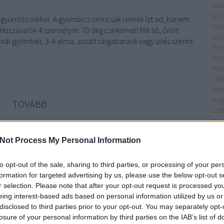
bar
baz
t gyümölcsökkel. A gyümölcs nemcsak remek ízt ad, hanem
bes
. Hozzávalók 4 személyre: 70 dkg csirkemell filé só, őrölt
bol
ál gyömbér, 3-4 alma, aszalt sárgabarack vagy ízlés szerint
bor
…
bor
mala
csir
bro
bug
TOVÁBB
csir
bur
bur
Szólj hozzá!
Not Process My Personal Information
bur
arack
csirkemell gyümölccsel
gyümölcsös csirke
fóliás csirke
bur
cay
to opt-out of the sale, sharing to third parties, or processing of your per
chil
formation for targeted advertising by us, please use the below opt-out s
 kihagyhatatlan.
cit
r selection. Please note that after your opt-out request is processed y
cse
eing interest-based ads based on personal information utilized by us or
filé
disclosed to third parties prior to your opt-out. You may separately opt-
csir
losure of your personal information by third parties on the IAB’s list of