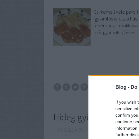
Csirkemell vele párol
így omlós is lesz a hús
fehérbors, 1 mokkáskan
más gyümölcs (lehet
Blog -
Do 
alma
sárgab
If you wish 
sensitive in
Hideg gyümölcsleves, a
confirm you
continue se
information 
2015. július 03.
-
Takács Gyuláné Erzsike
further disc