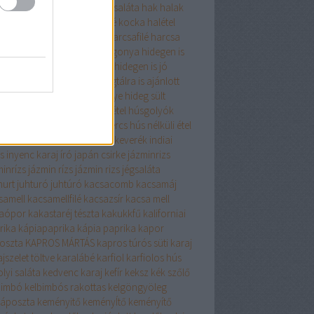
gyma
hagymaleves
hagymasaláta
hak
halak
zerkeverék
halászlé
halászlé kocka
halétel
zelet
harcsa
HARCSAFILÉ
harcsafilé
harcsa
 zöldséggel
Hasselbach burgonya
hidegen is
om
hidegen is fogyasztható
hidegen is jó
gen is kiváló
hidegtál
hidegtálra is ajánlott
gtálra kiváló
hideg pecsenye
hideg sült
alája só
holland csirke
húsétel
húsgolyók
leves
húsos tekercs
hústekercs
hús nélküli étel
 nélkül finomat
indiai fűszerkeverék
indiai
s
inyenc karaj
író
japán csirke
jázminrizs
minrízs
jázmin rízs
jázmin rizs
jégsaláta
hurt
juhturó
juhtúró
kacsacomb
kacsamáj
samell
kacsamellfilé
kacsazsír
kacsa mell
aópor
kakastaréj tészta
kakukkfű
kaliforniai
rika
kápiapaprika
kápia paprika
kapor
oszta
KAPROS MÁRTÁS
kapros túrós süti
karaj
jszelet töltve
karalábé
karfiol
karfiolos hús
lyi saláta
kedvenc karaj
kefír
keksz
kék szőlő
bimbó
kelbimbós rakottas
kelgöngyöleg
káposzta
keményitő
keményÍtő
keményítő