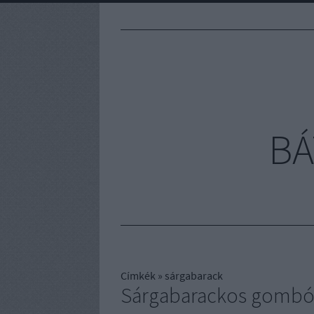
BÁ
Címkék
»
sárgabarack
Sárgabarackos gombóc 