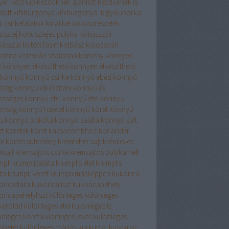
yér
ketchup
kezdőknek ajánlott
kezdőknek is
lott
kifliburgonya
kifliburgonya.
kigyóuborka
i csirkefalatok
kinai kel
kókuszreszelék
usztej
kókusztejes pulyka
kókuszzsír
ásszal töltött fasirt
kolbász
kolozsvári
lonna
kolzsvári szalonna
kömény
könnyed
k
könnyen elkészíthető
könnyen elkészíthető
könnyű
könnyű csirke
könnyű ebéd
könnyű
sség
könnyű elkészíteni
könnyű és
szséges
könnyü étel
könnyű étel
könnyű
omság
könnyű halétel
könnyű köret
könnyű
s
könnyű piskóta
könnyű saláta
könnyű sült
et
köretek
köret kacsacombhoz
koriander
te
körtés sütemény
krémfehér sajt
krémleves
msajt
krémsajtos csirke
krémsajtos pulykamell
mpli
krumplisaláta
krumplis étel
krumplis
ta
krumpli köret
krumpli másképpen
kukorica
oricadara
kukoricaliszt
kukoricapehely
oricapehelyliszt
különleges
különleges
rkerolád
különleges étel
különleges íz
önleges köret
különleges leves
különleges
sbetét
különleges mártás
kurkuma.
kuszkusz