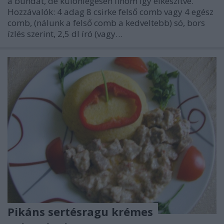
a bundát, de különlegesen finom így elkészítve.
Hozzávalók: 4 adag 8 csirke felső comb vagy 4 egész
comb, (nálunk a felső comb a kedveltebb) só, bors
ízlés szerint, 2,5 dl író (vagy…
Pikáns sertésragu krémes