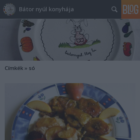
Bátor nyúl konyhája
Címkék
»
só