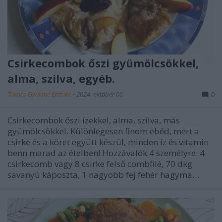
Csirkecombok őszi gyümölcsökkel,
alma, szilva, egyéb.
Takács Gyuláné Erzsike
•
2024. október 06.
0
Csirkecombok őszi ízekkel, alma, szilva, más
gyümölcsökkel. Különlegesen finom ebéd, mert a
csirke és a köret együtt készül, minden íz és vitamin
benn marad az ételben! Hozzávalók 4 személyre: 4
csirkecomb vagy 8 csirke felső combfilé, 70 dkg
savanyú káposzta, 1 nagyobb fej fehér hagyma…