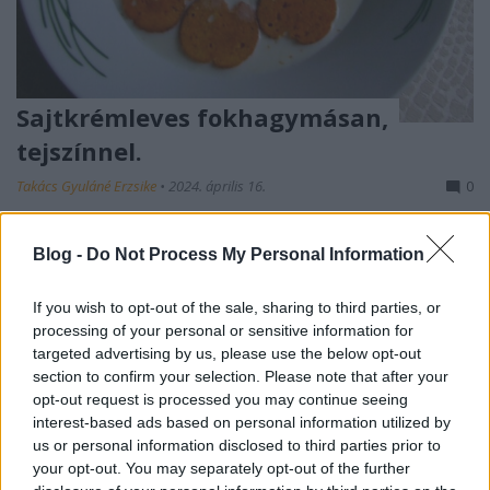
Sajtkrémleves fokhagymásan,
tejszínnel.
Takács Gyuláné Erzsike
•
2024. április 16.
0
Sajtkrémleves fokhagymásan, tejszínnel. Nagyon
Blog -
Do Not Process My Personal Information
egészséges leves, tele vitaminnal a sok
fokhagymától. Gyorsan elkészül. Hozzávalók 4
If you wish to opt-out of the sale, sharing to third parties, or
személyre: 20 dkg reszelt sajt, 1 közepes fej
processing of your personal or sensitive information for
vöröshagyma, 5 gerezd fokhagyma, 1 szál lestyán, 2
targeted advertising by us, please use the below opt-out
cm-es gyömbérdarab, só, bors. csipetnyi
section to confirm your selection. Please note that after your
szerecsendió, 2,5…
opt-out request is processed you may continue seeing
interest-based ads based on personal information utilized by
us or personal information disclosed to third parties prior to
your opt-out. You may separately opt-out of the further