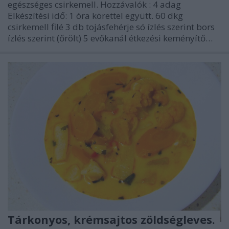
egészséges csirkemell. Hozzávalók : 4 adag
Elkészítési idő: 1 óra körettel együtt. 60 dkg
csirkemell filé 3 db tojásfehérje só ízlés szerint bors
ízlés szerint (őrölt) 5 evőkanál étkezési keményítő…
Tárkonyos, krémsajtos zöldségleves.