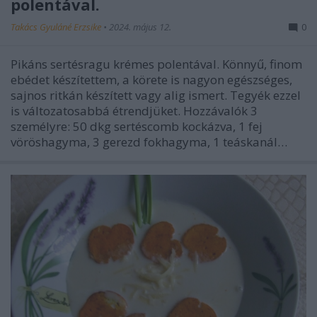
polentával.
Takács Gyuláné Erzsike
•
2024. május 12.
0
Pikáns sertésragu krémes polentával. Könnyű, finom
ebédet készítettem, a körete is nagyon egészséges,
sajnos ritkán készített vagy alig ismert. Tegyék ezzel
is változatosabbá étrendjüket. Hozzávalók 3
személyre: 50 dkg sertéscomb kockázva, 1 fej
vöröshagyma, 3 gerezd fokhagyma, 1 teáskanál…