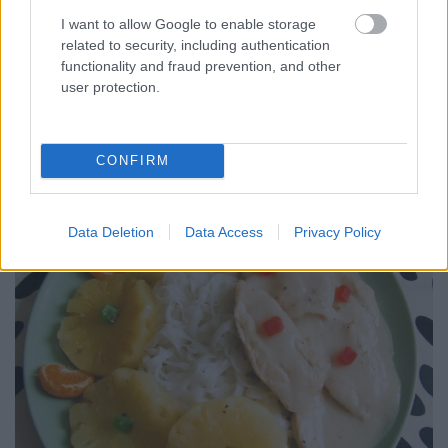
I want to allow Google to enable storage
Csirkekockák paprikával, airfry burgonyával és
related to security, including authentication
zellerrel. Nagyon könnyű ebéd, a zöldségek
functionality and fraud prevention, and other
szuperek, a látvány is pompás. Kevés zsiradékot
user protection.
használunk, így lesz egészséges az étel. Hozzávalók 3
személyre: 40 dkg csirkemell filé, 1 kis fej
vöröshagyma, 2 gerezd fokhagyma, fél kápia…
CONFIRM
Data Deletion
Data Access
Privacy Policy