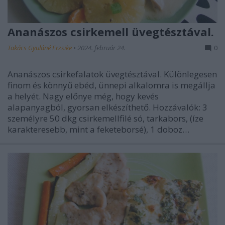
Ananászos csirkemell üvegtésztával.
Takács Gyuláné Erzsike
•
2024. február 24.
0
Ananászos csirkefalatok üvegtésztával. Különlegesen
finom és könnyű ebéd, ünnepi alkalomra is megállja
a helyét. Nagy előnye még, hogy kevés
alapanyagból, gyorsan elkészíthető. Hozzávalók: 3
személyre 50 dkg csirkemellfilé só, tarkabors, (íze
karakteresebb, mint a feketeborsé), 1 doboz…