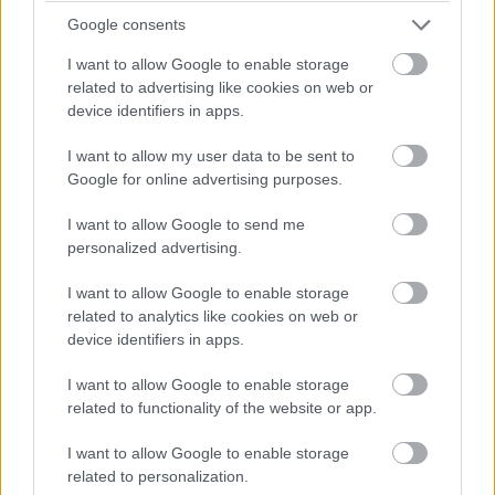
bors ízlés szerint vaj 1…
Google consents
I want to allow Google to enable storage
related to advertising like cookies on web or
device identifiers in apps.
I want to allow my user data to be sent to
Google for online advertising purposes.
I want to allow Google to send me
personalized advertising.
I want to allow Google to enable storage
related to analytics like cookies on web or
device identifiers in apps.
I want to allow Google to enable storage
Csirkekockák paprikával, airfry
related to functionality of the website or app.
burgonyával és zellerrel.
I want to allow Google to enable storage
Takács Gyuláné Erzsike
•
2024. március 01.
0
related to personalization.