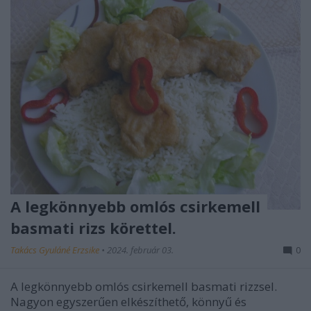
A legkönnyebb omlós csirkemell
basmati rizs körettel.
Takács Gyuláné Erzsike
•
2024. február 03.
0
A legkönnyebb omlós csirkemell basmati rizzsel.
Nagyon egyszerűen elkészíthető, könnyű és