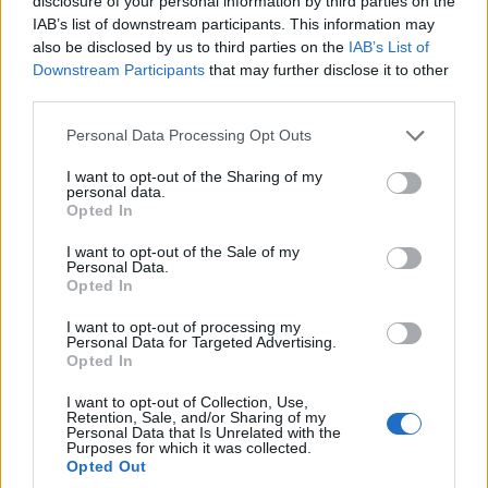
disclosure of your personal information by third parties on the
IAB’s list of downstream participants. This information may
also be disclosed by us to third parties on the
IAB’s List of
Downstream Participants
that may further disclose it to other
third parties.
Please note that this website/app uses one or more Google
Personal Data Processing Opt Outs
services and may gather and store information including but
not limited to your visit or usage behaviour. You may click to
I want to opt-out of the Sharing of my
personal data.
grant or deny consent to Google and its third-party tags to
Opted In
use your data for below specified purposes in below Google
consent section.
I want to opt-out of the Sale of my
Personal Data.
Őszibarackos sertésszűz.
Opted In
Takács Gyuláné Erzsike
•
2024. április 01.
0
I want to opt-out of processing my
Personal Data for Targeted Advertising.
Opted In
Őszibarackos sertésszűz. Aki szereti a hús-gyümölcs
párosítást, annak biztosan ízleni fog ez az egyszerű
I want to opt-out of Collection, Use,
Retention, Sale, and/or Sharing of my
és egészséges ebéd. Hihetetlenül egyszerű az
Personal Data that Is Unrelated with the
elkészítése. Hozzávalók / 4 adag 80 dkg sertésszűz (2
Purposes for which it was collected.
Opted Out
db) 0.5 kg őszibarack konzerv, só, frissen őrölt tarka