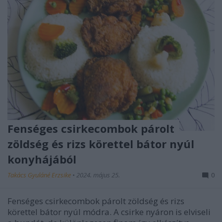
Fenséges csirkecombok párolt
zöldség és rizs körettel bátor nyúl
konyhájából
Takács Gyuláné Erzsike
•
2024. május 25.
0
Fenséges csirkecombok párolt zöldség és rizs
körettel bátor nyúl módra. A csirke nyáron is elviseli