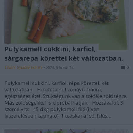
Pulykamell cukkini, karfiol,
sárgarépa körettel két változatban.
Takács Gyuláné Erzsike
•
2024. február 13.
0
Pulykamell cukkini, karfiol, répa körettel, két
változatban. Hihetetlenül könnyű, finom,
egészséges étel. Szükségünk van a sokféle zöldségre.
Más zöldségekkel is kipróbálhatják. Hozzávalók 3
személyre: 45 dkg pulykamell filé (ilyen
kiszerelésben kapható), 1 teáskanál só, ízlés…