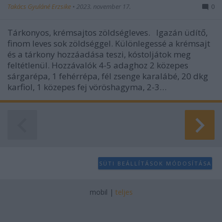
Takács Gyuláné Erzsike
•
2023. november 17.
0
Tárkonyos, krémsajtos zöldségleves. Igazán üdítő,
finom leves sok zöldséggel. Különlegessé a krémsajt
és a tárkony hozzáadása teszi, kóstoljátok meg
feltétlenül. Hozzávalók 4-5 adaghoz 2 közepes
sárgarépa, 1 fehérrépa, fél zsenge karalábé, 20 dkg
karfiol, 1 közepes fej vöröshagyma, 2-3…
SÜTI BEÁLLÍTÁSOK MÓDOSÍTÁSA
mobil
|
teljes