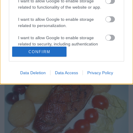
I want to allow Google to enable storage
related to functionality of the website or app.
Szüreti kacsamell bátor nyúl konyhájából. Itt a
szüret ideje, igazán finom a szőlő idén.
I want to allow Google to enable storage
Szőlősgazdáknak, vendéglősöknek,
related to personalization.
háziasszonyoknak (kezdőknek is) jó szívvel ajánlom.
Aki ezt a receptet kipróbálja, ezután nem is fogja
I want to allow Google to enable storage
másképp készíteni a kacsamellet vagy combot.
related to security, including authentication
Javaslom, hogy tegyenek el…
functionality and fraud prevention, and other
CONFIRM
user protection.
Data Deletion
Data Access
Privacy Policy