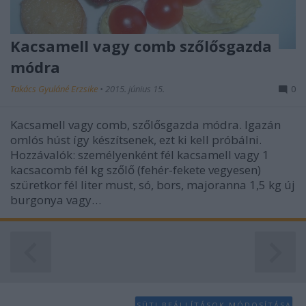
Kacsamell vagy comb szőlősgazda
módra
Takács Gyuláné Erzsike
•
2015. június 15.
0
Kacsamell vagy comb, szőlősgazda módra. Igazán
omlós húst így készítsenek, ezt ki kell próbálni.
Hozzávalók: személyenként fél kacsamell vagy 1
kacsacomb fél kg szőlő (fehér-fekete vegyesen)
szüretkor fél liter must, só, bors, majoranna 1,5 kg új
burgonya vagy…
SÜTI BEÁLLÍTÁSOK MÓDOSÍTÁSA