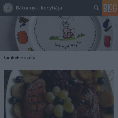
Bátor nyúl konyhája
Címkék
»
szőlő