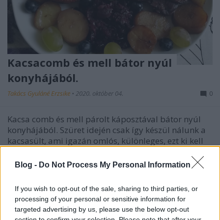
Kacsacomb és mell bátor nyúl
konyhájából.
Takács Gyuláné Erzsike
•
2020. október 04.
0
Kacsa comb és mell párolt káposztával bátor nyúl
konyhájából. Szüret idején csak így készül nálunk a
kacsasült, ami igazán omlós, különleges, ezt ki kell
próbálni. Ünnepi asztalra nemcsak mutatós, de a
vendégeknek is kedvelt étel. Hozzávalók 4 személyre:
Blog -
Do Not Process My Personal Information
személyenként fél kacsamell vagy 1…
If you wish to opt-out of the sale, sharing to third parties, or
processing of your personal or sensitive information for
targeted advertising by us, please use the below opt-out
section to confirm your selection. Please note that after your