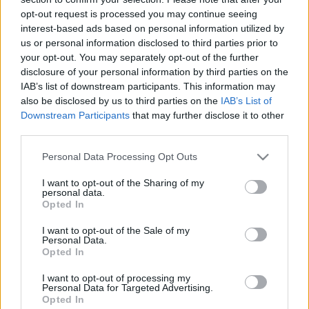
opt-out request is processed you may continue seeing
interest-based ads based on personal information utilized by
us or personal information disclosed to third parties prior to
your opt-out. You may separately opt-out of the further
disclosure of your personal information by third parties on the
IAB’s list of downstream participants. This information may
also be disclosed by us to third parties on the
IAB’s List of
Downstream Participants
that may further disclose it to other
third parties.
Please note that this website/app uses one or more Google
Personal Data Processing Opt Outs
services and may gather and store information including but
Kacsamell és comb gyümölcsökkel.
not limited to your visit or usage behaviour. You may click to
I want to opt-out of the Sharing of my
personal data.
grant or deny consent to Google and its third-party tags to
Takács Gyuláné Erzsike
•
2019. október 19.
0
Opted In
use your data for below specified purposes in below Google
consent section.
I want to opt-out of the Sale of my
Kacsamell és comb gyümölcsökkel. Itt az ideje
Personal Data.
elkészíteni ezt a pompás ételt, mert kínálja magát a
Opted In
sok szőlő, már beérett a birsalma is. A kacsa pedig
I want to opt-out of processing my
mindig ünnepi ebédnek számít. Igazán kezdők sem
Personal Data for Targeted Advertising.
tudják elrontani, annyira egyszerű a sütés és a
Opted In