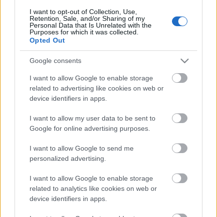
párolás. Hozzávalók: személyenként 1-1 kacsa…
I want to opt-out of Collection, Use,
Retention, Sale, and/or Sharing of my
Personal Data that Is Unrelated with the
Purposes for which it was collected.
Opted Out
Google consents
I want to allow Google to enable storage
related to advertising like cookies on web or
device identifiers in apps.
I want to allow my user data to be sent to
Google for online advertising purposes.
I want to allow Google to send me
personalized advertising.
Szüreti kacsamell bátor nyúl
I want to allow Google to enable storage
konyhájából.
related to analytics like cookies on web or
device identifiers in apps.
Takács Gyuláné Erzsike
•
2017. október 05.
2